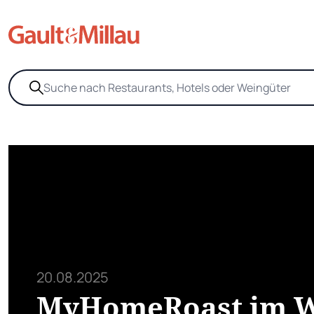
20.08.2025
MyHomeRoast im W