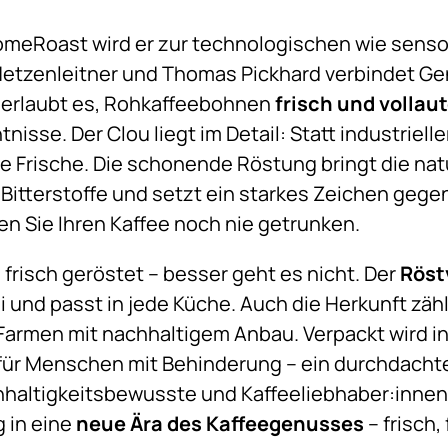
HomeRoast wird er zur technologischen wie senso
etzenleitner und Thomas Pickhard verbindet Gen
erlaubt es, Rohkaffeebohnen
frisch und vollau
isse. Der Clou liegt im Detail: Statt industriel
 Frische. Die schonende Röstung bringt die natü
itterstoffe und setzt ein starkes Zeichen gegen 
en Sie Ihren Kaffee noch nie getrunken.
frisch geröstet – besser geht es nicht. Der
Röst
ei und passt in jede Küche. Auch die Herkunft z
armen mit nachhaltigem Anbau. Verpackt wird in 
 für Menschen mit Behinderung – ein durchdacht
chhaltigkeitsbewusste und Kaffeeliebhaber:inne
g in eine
neue Ära des Kaffeegenusses
– frisch,