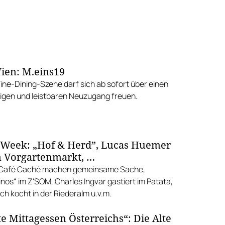
ien: M.eins19
Fine-Dining-Szene darf sich ab sofort über einen
gen und leistbaren Neuzugang freuen.
 Week: „Hof & Herd”, Lucas Huemer
 Vorgartenmarkt, …
d Café Caché machen gemeinsame Sache,
nos“ im Z'SOM, Charles Ingvar gastiert im Patata,
h kocht in der Riederalm u.v.m.
e Mittagessen Österreichs“: Die Alte