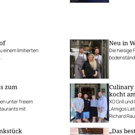
of
Neu in W
 einem limitierten
Die hiesige 
.
bodenständi
ts zum
Culinary
kocht am
ten unter freiem
XO Grill un
taurants mit
„Amigos Lati
Richard Rauc
unkstück
„Das best