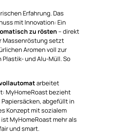
rischen Erfahrung. Das
uss mit Innovation: Ein
tomatisch zu rösten
– direkt
ler Massenröstung setzt
rlichen Aromen voll zur
Plastik- und Alu-Müll. So
vollautomat
arbeitet
ählt: MyHomeRoast bezieht
Papiersäcken, abgefüllt in
es Konzept mit sozialem
n ist MyHomeRoast mehr als
 fair und smart.