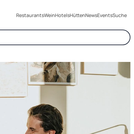
Restaurants
Wein
Hotels
Hütten
News
Events
Suche