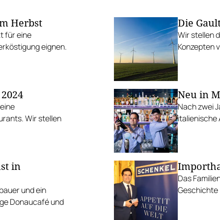
im Herbst
Die Gaul
t für eine
Wir stellen 
erköstigung eignen.
Konzepten v
 2024
Neu in Ma
 eine
Nach zwei J
ants. Wir stellen
italienische
st in
Importha
Das Familie
bauer und ein
Geschichte 
ige Donaucafé und