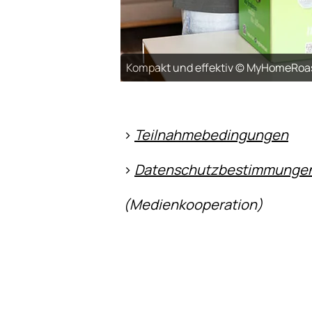
Kompakt und effektiv © MyHomeRoa
>
Teilnahmebedingungen
>
Datenschutzbestimmunge
(Medienkooperation)