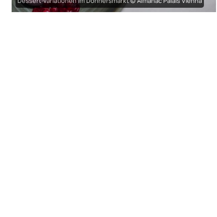
Dessert-Variationen im Donnersmarkt © Almanac Palais Vienna