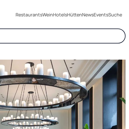
Restaurants
Wein
Hotels
Hütten
News
Events
Suche