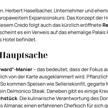
en. Herbert Haselbacher, Unternehmer und ehemali
uropaweitem Expansionskurs. Das Konzept der H
esem Credo folgt auch das kürzlich eröffnete
Re
scheint es ein Verweis auf das ehemalige Palai
s Hotel befindet.
s Hauptsache
rward“-Manier
– das bedeutet, dass der Fokus a
zlich von der Karte ausgeklammert wird. Pflanzli
So kommen Speisen wie Selleriekonfit, gegarte
 ein Delmonico Steak. Daneben gibt es einige Kre
rühstück
. Die kulinarische Verantwortung des Do
das Almanac einen erfahrenen Chefkoch für sich