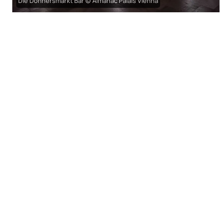
Die Donnersmarkt Bar © Almanac Palais Vienna