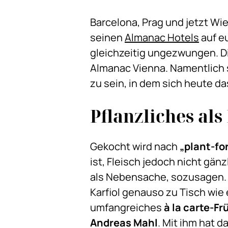
Barcelona, Prag und jetzt Wi
seinen
Almanac Hotels
auf e
gleichzeitig ungezwungen. Di
Almanac Vienna. Namentlich 
zu sein, in dem sich heute da
Pflanzliches al
Gekocht wird nach
„plant-fo
ist, Fleisch jedoch nicht gän
als Nebensache, sozusagen. 
Karfiol genauso zu Tisch wie
umfangreiches
à la carte-F
Andreas Mahl
. Mit ihm hat 