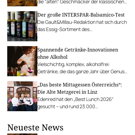
die “alten“ Geschmäcker der klassischen
Wiener Wirtshausküche ins Jahr 2023
Der große INTERSPAR-Balsamico-Test
bringen.
Die Gault&Millau-Redaktion hat sich durch
das Essig-Sortiment des
Lebensmittelhändlers gekostet und fünf
Siegerprodukte gekürt.
Spannende Getränke-Innovationen
ohne Alkohol
Vielschichtig, komplex, alkoholfrei:
Getränke, die das ganze Jahr über Genuss
ohne Promille bieten.
„Das beste Mittagessen Österreichs“:
Die Alte Metzgerei in Linz
Edenred hat den „Best Lunch 2026“
gesucht – und rund 23.000
Österreicher:innen haben abgestimmt.
Der klare Sieger: die Alte Metzgerei holt
Neueste News
sich den begehrten Award in die Linzer