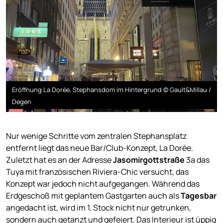
Eröffnung La Dorée, Stephansdom im Hintergrund © Gault&Millau /
Degen
Nur wenige Schritte vom zentralen Stephansplatz
entfernt liegt das neue Bar/Club-Konzept, La Dorée.
Zuletzt hat es an der Adresse
Jasomirgottstraße
3a das
Tuya mit französischen Riviera-Chic versucht, das
Konzept war jedoch nicht aufgegangen. Während das
Erdgeschoß mit geplantem Gastgarten auch als
Tagesbar
angedacht ist, wird im 1. Stock nicht nur getrunken,
sondern auch getanzt und gefeiert. Das Interieur ist üppig