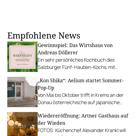
Empfohlene News
Gewinnspiel: Das Wirtshaus von
Andreas Döllerer
Ein sehr persönliches Kochbuch des
Salzburger Fünf-Hauben-Kochs, mit
Rezepten, Anekdoten und
„Kon Shika“: Aelium startet Sommer-
stimmungsvollen Fotos.
Pop-Up
Von Mai bis Oktober trifft in Krems an der
Donau österreichische auf japanische
Küche – im Schanigarten oder zum
Wiedereröffnung: Artner Gasthaus auf
Mitnehmen.
der Wieden
FOTOS: Küchenchef Alexander Krankl will