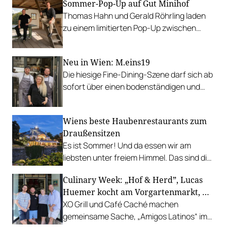
Herrenstraße.
Sommer-Pop-Up auf Gut Minihof
Thomas Hahn und Gerald Röhrling laden
zu einem limitierten Pop-Up zwischen
Garten, Feuer und Tafel.
Neu in Wien: M.eins19
Die hiesige Fine-Dining-Szene darf sich ab
sofort über einen bodenständigen und
leistbaren Neuzugang freuen.
Wiens beste Haubenrestaurants zum
Draußensitzen
Es ist Sommer! Und da essen wir am
liebsten unter freiem Himmel. Das sind die
bestbewerteten Restaurants mit
Culinary Week: „Hof & Herd”, Lucas
Gastgarten.
Huemer kocht am Vorgartenmarkt, …
XO Grill und Café Caché machen
gemeinsame Sache, „Amigos Latinos“ im