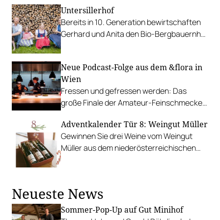
einem Menü von Haubenkoch Andreas
Untersillerhof
Herbst und den Weinen der Familie Müller.
Bereits in 10. Generation bewirtschaften
Gerhard und Anita den Bio-Bergbauernhof
Untersillerhof.
Neue Podcast-Folge aus dem &flora in
Wien
Fressen und gefressen werden: Das
große Finale der Amateur-Feinschmecker
mit Parvin Razavi.
Adventkalender Tür 8: Weingut Müller
Gewinnen Sie drei Weine vom Weingut
Müller aus dem niederösterreichischen
Krustetten!
Neueste News
Sommer-Pop-Up auf Gut Minihof