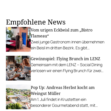
Empfohlene News
Vom urigen Eckbeisl zum „Bistro
Flameau“
Zwei junge Gastronom:innen übernehmen
ein Beisl im dritten Bezirk. Es gibt
elaborierte Heurigenküche,
Gewinnspiel: Flying Brunch im LENZ
naturbelassene Weine und gelegentliche
Gemeinsam mit dem LENZ – Social Dining
Karaoke-Abende.
verlosen wir einen Flying Brunch für zwei
Personen.
Pop Up: Andreas Herbst kocht am
Weingut Müller
Am 1. Juli findet in Krustetten ein
besonderer Gourmetabend statt, mit