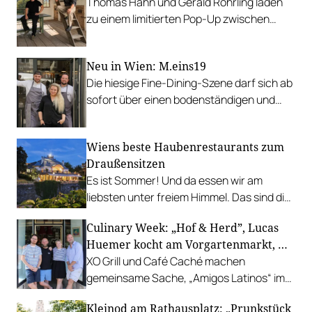
Thomas Hahn und Gerald Röhrling laden
zu einem limitierten Pop-Up zwischen
Garten, Feuer und Tafel.
Neu in Wien: M.eins19
Die hiesige Fine-Dining-Szene darf sich ab
sofort über einen bodenständigen und
leistbaren Neuzugang freuen.
Wiens beste Haubenrestaurants zum
Draußensitzen
Es ist Sommer! Und da essen wir am
liebsten unter freiem Himmel. Das sind die
bestbewerteten Restaurants mit
Culinary Week: „Hof & Herd”, Lucas
Gastgarten.
Huemer kocht am Vorgartenmarkt, …
XO Grill und Café Caché machen
gemeinsame Sache, „Amigos Latinos“ im
Z'SOM, Charles Ingvar gastiert im Patata,
Kleinod am Rathausplatz: „Prunkstück
Richard Rauch kocht in der Riederalm