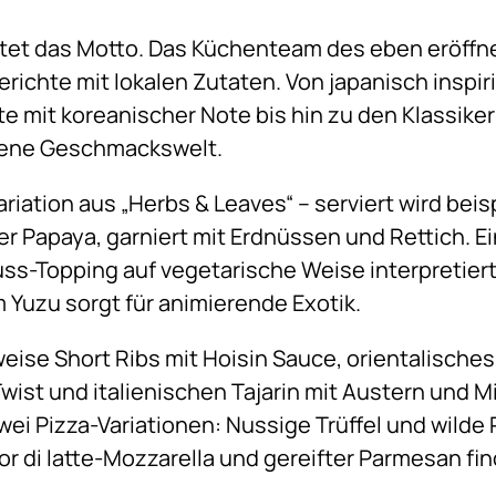
autet das Motto. Das Küchenteam des eben eröffn
Gerichte mit lokalen Zutaten. Von japanisch inspir
e mit koreanischer Note bis hin zu den Klassiker
igene Geschmackswelt.
ariation aus „Herbs & Leaves“ – serviert wird bei
 Papaya, garniert mit Erdnüssen und Rettich. Ein
s-Topping auf vegetarische Weise interpretiert.
Yuzu sorgt für animierende Exotik.
ise Short Ribs mit Hoisin Sauce, orientalisches
wist und italienischen Tajarin mit Austern und M
ei Pizza-Variationen: Nussige Trüffel und wilde 
or di latte-Mozzarella und gereifter Parmesan fi