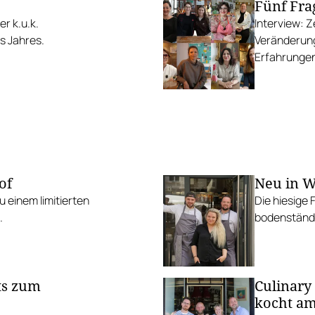
Fünf Fra
r k.u.k.
Interview: 
s Jahres.
Veränderung
Erfahrungen 
of
Neu in W
 einem limitierten
Die hiesige 
.
bodenständi
ts zum
Culinary
kocht am