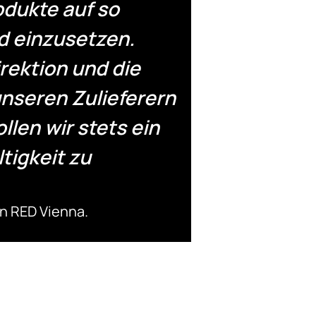
dukte auf so
d einzusetzen.
rektion und die
nseren Zulieferern
len wir stets ein
igkeit zu
n RED Vienna.