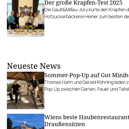
Der große Krapfen-Test 2025
Die Gault&Millau-Jury kürte den Krapfen de
Hofzuckerbäckerei Heiner zum besten de
Neueste News
Sommer-Pop-Up auf Gut Minih
Thomas Hahn und Gerald Röhrling laden zu
Pop-Up zwischen Garten, Feuer und Tafel
Wiens beste Haubenrestauran
Draußensitzen