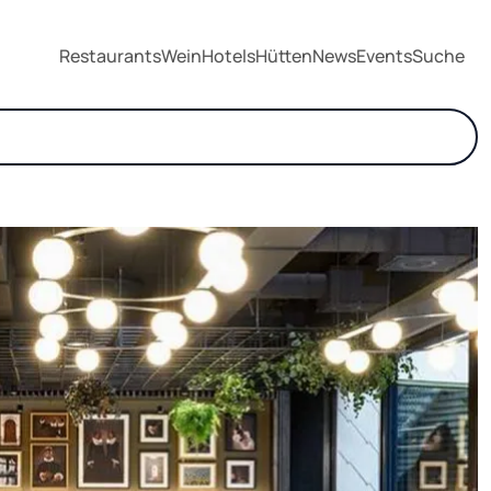
Restaurants
Wein
Hotels
Hütten
News
Events
Suche