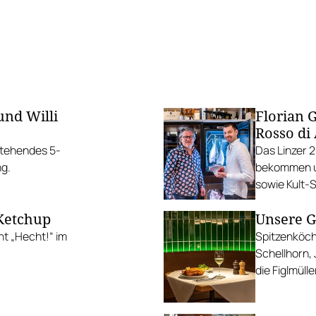
und Willi
Florian 
Rosso di
stehendes 5-
Das Linzer 
ng.
bekommen un
sowie Kult-
 Ketchup
Unsere G
t „Hecht!“ im
Spitzenköche
Schellhorn,
die Figlmüll