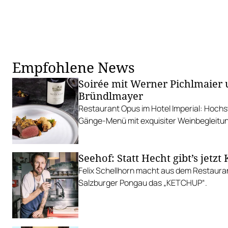
Empfohlene News
Soirée mit Werner Pichlmaier 
Bründlmayer
Restaurant Opus im Hotel Imperial: Hoch
Gänge-Menü mit exquisiter Weinbegleitu
Seehof: Statt Hecht gibt’s jetzt
Felix Schellhorn macht aus dem Restauran
Salzburger Pongau das „KETCHUP“.