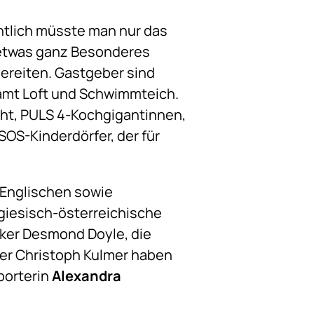
tlich müsste man nur das
r etwas ganz Besonderes
reiten. Gastgeber sind
mt Loft und Schwimmteich.
cht, PULS 4-Kochgigantinnen,
SOS-Kinderdörfer, der für
 Englischen sowie
giesisch-österreichische
siker Desmond Doyle, die
erer Christoph Kulmer haben
porterin
Alexandra