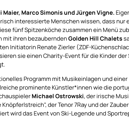
idi Maier, Marco Simonis und Jürgen Vigne.
Eigen
narisch interessierte Menschen wissen, dass nu
ese fünf Spitzenköche zusammen ein Menü zube
h mit ihren bezaubernden
Golden Hill Chalets
sa
en Initiatorin Renate Zierler (ZDF-Küchenschla
ieren sie einen Charity-Event für die Kinder der 
gt.
tionelles Programm mit Musikeinlagen und einer
lreiche prominente Künstler*innen wie die portu
Schauspieler
Michael Ostrowski
, der irische Mu
e Knöpferlstreich", der Tenor 7Ray und der Zaub
ert wird das Event von Ski-Legende und Sportre