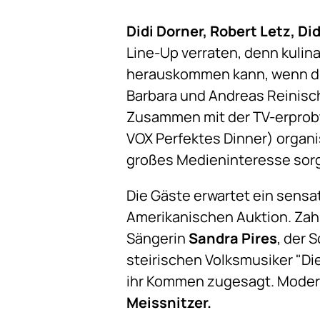
Didi Dorner, Robert Letz, D
Line-Up verraten, denn kuli
herauskommen kann, wenn di
Barbara und Andreas Reinisc
Zusammen mit der TV-erprobt
VOX Perfektes Dinner) organis
großes Medieninteresse sor
Die Gäste erwartet ein sensa
Amerikanischen Auktion. Zah
Sängerin
Sandra Pires
, der 
steirischen Volksmusiker "Di
ihr Kommen zugesagt. Moderi
Meissnitzer.