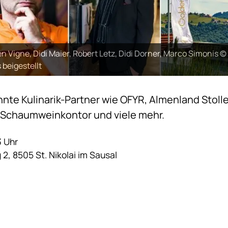
n Vigne, Didi Maier, Robert Letz, Didi Dorner, Marco Simonis ©
 beigestellt
nte Kulinarik-Partner wie OFYR, Almenland Stoll
, Schaumweinkontor und viele mehr.
3 Uhr
2, 8505 St. Nikolai im Sausal