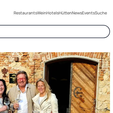
Restaurants
Wein
Hotels
Hütten
News
Events
Suche