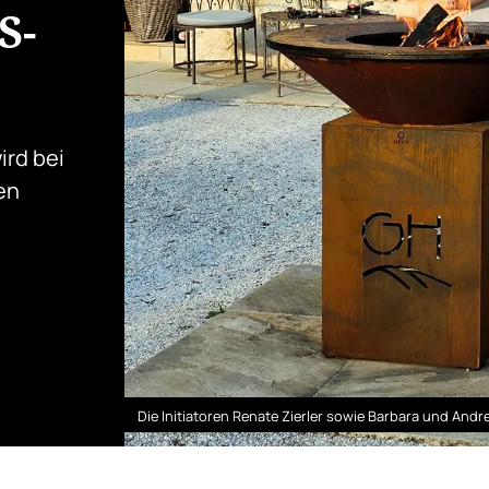
S-
ird bei
en
e
Die Initiatoren Renate Zierler sowie Barbara und Andr