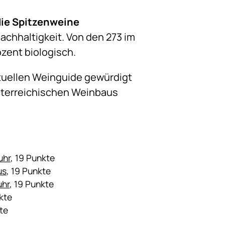
die Spitzenweine
achhaltigkeit. Von den 273 im
zent biologisch.
ktuellen Weinguide gewürdigt
 österreichischen Weinbaus
uhr
, 19 Punkte
us
, 19 Punkte
uhr
, 19 Punkte
kte
te