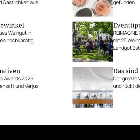
 Gastlichkeit aus.
gefunden.
eewinkel
Eventtip
ues Weingut in
REIMAGINE P
nen hochkarätig.
mit 25 Weing
Landgut Est
nativen
Das sind
ero Awards 2026.
Der größte 
ensaft und Verjus
und rückt d