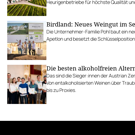
Heurigenbetriebe für höchste Qualität und
Birdland: Neues Weingut im S
Die Unternehmer-Familie Pohl baut ein ne
Apetlon und besetzt die Schlüsselpositio
Die besten alkoholfreien Alter
Das sind die Sieger:innen der Austrian Z
Von entalkoholisierten Weinen über Traub
bis zu Proxies.