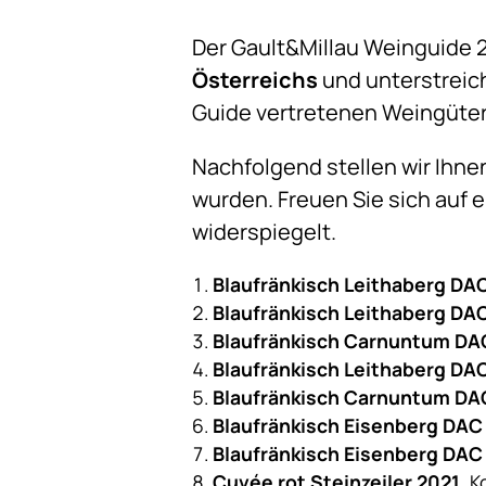
Der Gault&Millau Weinguide
Österreichs
und unterstreic
Guide vertretenen Weingütern
Nachfolgend stellen wir Ihne
wurden. Freuen Sie sich auf 
widerspiegelt.
Blaufränkisch Leithaberg DA
Blaufränkisch Leithaberg DA
Blaufränkisch Carnuntum DA
Blaufränkisch Leithaberg DA
Blaufränkisch Carnuntum DA
Blaufränkisch Eisenberg DA
Blaufränkisch Eisenberg DAC
Cuvée rot Steinzeiler 2021
,
K