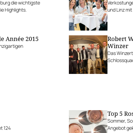
fburg die wichtigste
Verkostunge
e Highlights.
und Linz mi
de Année 2015
Robert W
Winzer
nzigartigen
Das Winzert
Schlossqua
Top 5 Ro
Sommer, Son
t 124
Angebot gek