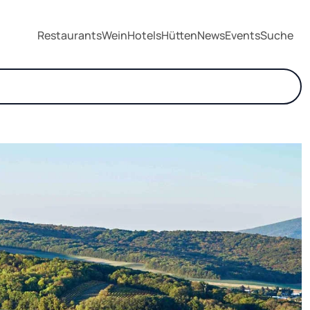
Restaurants
Wein
Hotels
Hütten
News
Events
Suche