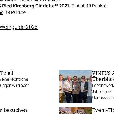
C Ried Kirchberg Gloriette® 2021
,
Tinhof
, 19 Punkte
nn
, 19 Punkte
u Weinguide 2025
iziell
VINEUS A
Überblic
eine rechtliche
ierungen wird aber
Lebenswerk 
Jahres, der
Genusskräme
um besuchen
Event-Ti