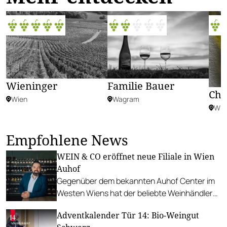
Wieninger
Familie Bauer
Chr
Wien
Wagram
Wie
Empfohlene News
WEIN & CO eröffnet neue Filiale in Wien
Auhof
Gegenüber dem bekannten Auhof Center im
Westen Wiens hat der beliebte Weinhändler
nun einen neuen Standort eröffnet.
Adventkalender Tür 14: Bio-Weingut