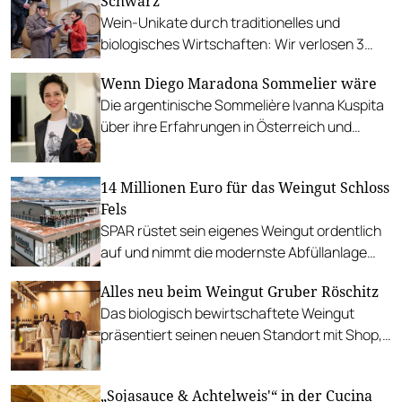
Schwarz
Wein-Unikate durch traditionelles und
biologisches Wirtschaften: Wir verlosen 3
Flaschen Syrah Premium 2019.
Wenn Diego Maradona Sommelier wäre
Die argentinische Sommelière Ivanna Kuspita
über ihre Erfahrungen in Österreich und
welchen Einfluss Fußball und Wein auf ihr
Leben haben.
14 Millionen Euro für das Weingut Schloss
Fels
SPAR rüstet sein eigenes Weingut ordentlich
auf und nimmt die modernste Abfüllanlage
Europas in Betrieb.
Alles neu beim Weingut Gruber Röschitz
Das biologisch bewirtschaftete Weingut
präsentiert seinen neuen Standort mit Shop,
Verkostungsraum und ausgeklügeltem
Nachhaltigkeitskonzept.
„Sojasauce & Achtelweis'“ in der Cucina