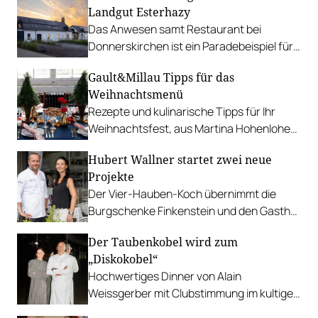
Landgut Esterhazy
Das Anwesen samt Restaurant bei
Donnerskirchen ist ein Paradebeispiel für
nachhaltige Wirtschaftsweise.
Gault&Millau Tipps für das
Weihnachtsmenü
Rezepte und kulinarische Tipps für Ihr
Weihnachtsfest, aus Martina Hohenlohes
neuem Buch “Dinner Party” sowie vom
Hubert Wallner startet zwei neue
Gault&Millau-Team.
Projekte
Der Vier-Hauben-Koch übernimmt die
Burgschenke Finkenstein und den Gasthof
Sternenberg – beide Betriebe werden
Der Taubenkobel wird zum
umfassend umgebaut.
„Diskokobel“
Hochwertiges Dinner von Alain
Weissgerber mit Clubstimmung im kultigen
Wiener Volksgarten.