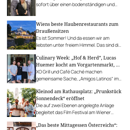
sofort über einen bodenständigen und
leistbaren Neuzugang freuen.
Wiens beste Haubenrestaurants zum
Draußensitzen
Es ist Sommer! Und da essen wir am
liebsten unter freiem Himmel. Das sind die
bestbewerteten Restaurants mit
Culinary Week: „Hof & Herd”, Lucas
Gastgarten.
Huemer kocht am Vorgartenmarkt, …
XO Grill und Café Caché machen
gemeinsame Sache, „Amigos Latinos“ im
Z'SOM, Charles Ingvar gastiert im Patata,
Kleinod am Rathausplatz: „Prunkstück
Richard Rauch kocht in der Riederalm
Sonnendeck“ eröffnet
u.v.m.
Die auf zwei Ebenen angelegte Anlage
begleitet das Film Festival am Wiener
Rathausgelände bis Anfang September
„Das beste Mittagessen Österreichs“:
mit Cocktails, Snacks und