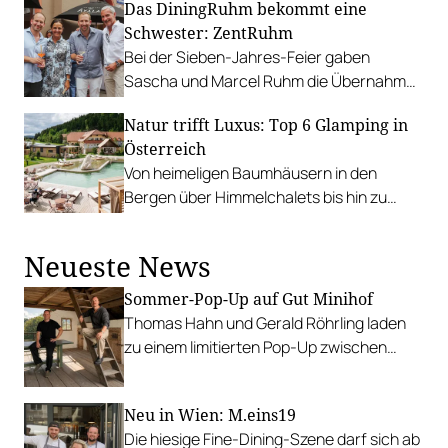
Das DiningRuhm bekommt eine
Schwester: ZentRuhm
Bei der Sieben-Jahres-Feier gaben
Sascha und Marcel Ruhm die Übernahme
des ehemaligen Schubert in der Wiener
Natur trifft Luxus: Top 6 Glamping in
City bekannt.
Österreich
Von heimeligen Baumhäusern in den
Bergen über Himmelchalets bis hin zu
Luxus-Zelten direkt am See – bei
Österreichs Glamping-Vielfalt kann man
Neueste News
längst nicht mehr von einem Trend
sprechen. Es folgen sechs Unterkünfte,
Sommer-Pop-Up auf Gut Minihof
die das Beste des Campens mit höchstem
Thomas Hahn und Gerald Röhrling laden
Komfort vereinen.
zu einem limitierten Pop-Up zwischen
Garten, Feuer und Tafel.
Neu in Wien: M.eins19
Die hiesige Fine-Dining-Szene darf sich ab