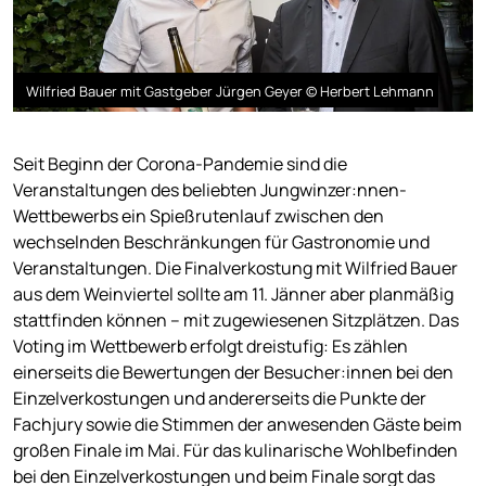
Wilfried Bauer mit Gastgeber Jürgen Geyer © Herbert Lehmann
Seit Beginn der Corona-Pandemie sind die
Veranstaltungen des beliebten Jungwinzer:nnen-
Wettbewerbs ein Spießrutenlauf zwischen den
wechselnden Beschränkungen für Gastronomie und
Veranstaltungen. Die Finalverkostung mit Wilfried Bauer
aus dem Weinviertel sollte am 11. Jänner aber planmäßig
stattfinden können – mit zugewiesenen Sitzplätzen. Das
Voting im Wettbewerb erfolgt dreistufig: Es zählen
einerseits die Bewertungen der Besucher:innen bei den
Einzelverkostungen und andererseits die Punkte der
Fachjury sowie die Stimmen der anwesenden Gäste beim
großen Finale im Mai. Für das kulinarische Wohlbefinden
bei den Einzelverkostungen und beim Finale sorgt das