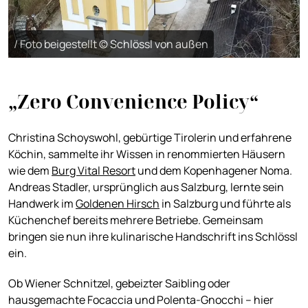
/ Foto beigestellt © Schlössl von außen
„Zero Convenience Policy“
Christina Schoyswohl, gebürtige Tirolerin und erfahrene
Köchin, sammelte ihr Wissen in renommierten Häusern
wie dem
Burg Vital Resort
und dem Kopenhagener Noma.
Andreas Stadler, ursprünglich aus Salzburg, lernte sein
Handwerk im
Goldenen Hirsch
in Salzburg und führte als
Küchenchef bereits mehrere Betriebe. Gemeinsam
bringen sie nun ihre kulinarische Handschrift ins Schlössl
ein.
Ob Wiener Schnitzel, gebeizter Saibling oder
hausgemachte Focaccia und Polenta-Gnocchi – hier