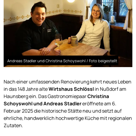
Andreas Stadler und Christina Schoyswohl / Foto beigestellt
Nach einer umfassenden Renovierung kehrt neues Leben
in das 148 Jahre alte
Wirtshaus Schlössl
in Nußdorf am
Haunsberg ein. Das Gastronomiepaar
Christina
Schoyswohl und Andreas Stadler
eröffnete am 6.
Februar 2025 die historische Stätte neu und setzt auf
ehrliche, handwerklich hochwertige Küche mit regionalen
Zutaten.