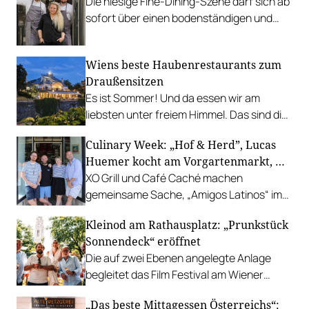
Die hiesige Fine-Dining-Szene darf sich ab
sofort über einen bodenständigen und
leistbaren Neuzugang freuen.
Wiens beste Haubenrestaurants zum
Draußensitzen
Es ist Sommer! Und da essen wir am
liebsten unter freiem Himmel. Das sind die
bestbewerteten Restaurants mit
Culinary Week: „Hof & Herd”, Lucas
Gastgarten.
Huemer kocht am Vorgartenmarkt, …
XO Grill und Café Caché machen
gemeinsame Sache, „Amigos Latinos“ im
Z'SOM, Charles Ingvar gastiert im Patata,
Kleinod am Rathausplatz: „Prunkstück
Richard Rauch kocht in der Riederalm
Sonnendeck“ eröffnet
u.v.m.
Die auf zwei Ebenen angelegte Anlage
begleitet das Film Festival am Wiener
Rathausgelände bis Anfang September
„Das beste Mittagessen Österreichs“:
mit Cocktails, Snacks und