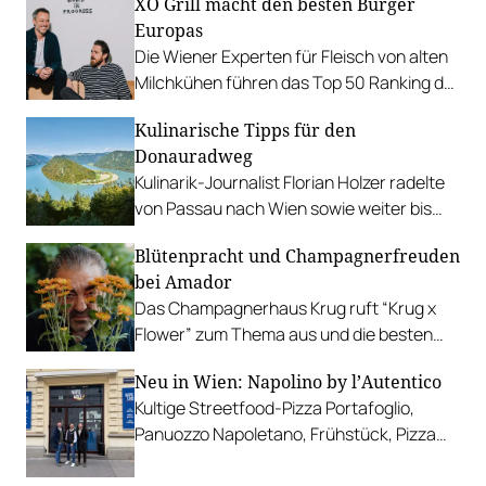
XO Grill macht den besten Burger
Europas
Die Wiener Experten für Fleisch von alten
Milchkühen führen das Top 50 Ranking der
internationalen Plattform Big 7 Travel im
Kulinarische Tipps für den
Jahr 2024 an.
Donauradweg
Kulinarik-Journalist Florian Holzer radelte
von Passau nach Wien sowie weiter bis
Bratislava und entdeckte zahlreiche
Blütenpracht und Champagnerfreuden
lohnende Stopps.
bei Amador
Das Champagnerhaus Krug ruft “Krug x
Flower” zum Thema aus und die besten
Köche der Welt kreieren exklusive Pairing-
Neu in Wien: Napolino by l’Autentico
Menüs.
Kultige Streetfood-Pizza Portafoglio,
Panuozzo Napoletano, Frühstück, Pizza
zum Selber-Komponieren, Aperitivi und
mehr.