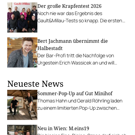
Der große Krapfentest 2026
Noch nie war das Ergebnis des
Gault&Millau-Tests so knapp. Die ersten
drei Plätze lagen nur einen Punkt
auseinander!
Bert Jachmann übernimmt die
Halbestadt
Der Bar-Profi tritt die Nachfolge von
Urgestein Erich Wassicek an und will
wieder persönlich hinter dem Tresen
stehen.
Neueste News
Sommer-Pop-Up auf Gut Minihof
Thomas Hahn und Gerald Röhrling laden
zu einem limitierten Pop-Up zwischen
Garten, Feuer und Tafel.
Neu in Wien: M.eins19