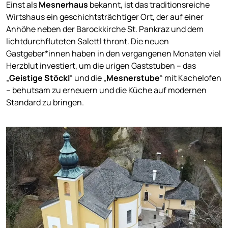
Einst als
Mesnerhaus
bekannt, ist das traditionsreiche
Wirtshaus ein geschichtsträchtiger Ort, der auf einer
Anhöhe neben der Barockkirche St. Pankraz und dem
lichtdurchfluteten Salettl thront. Die neuen
Gastgeber*innen haben in den vergangenen Monaten viel
Herzblut investiert, um die urigen Gaststuben – das
„
Geistige Stöckl
“ und die „
Mesnerstube
“ mit Kachelofen
– behutsam zu erneuern und die Küche auf modernen
Standard zu bringen.