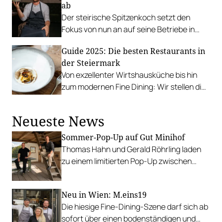
ab
Der steirische Spitzenkoch setzt den
Fokus von nun an auf seine Betriebe in
Stainz. Patrick Faist und Birgit Preschan
Guide 2025: Die besten Restaurants in
führen das Restaurant weiter.
der Steiermark
Von exzellenter Wirtshausküche bis hin
zum modernen Fine Dining: Wir stellen die
am besten bewerteten Betriebe der
Steiermark vor.
Neueste News
Sommer-Pop-Up auf Gut Minihof
Thomas Hahn und Gerald Röhrling laden
zu einem limitierten Pop-Up zwischen
Garten, Feuer und Tafel.
Neu in Wien: M.eins19
Die hiesige Fine-Dining-Szene darf sich ab
sofort über einen bodenständigen und