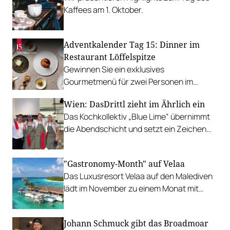
Kaffees am 1. Oktober.
Adventkalender Tag 15: Dinner im
Restaurant Löffelspitze
Gewinnen Sie ein exklusives
Gourmetmenü für zwei Personen im
Restaurant Löffelspitze im Hotel
Wien: DasDrittl zieht im Ährlich ein
Alpenstern.
Das Kochkollektiv „Blue Lime“ übernimmt
die Abendschicht und setzt ein Zeichen
für eine engagierte, junge Gastronomie.
"Gastronomy-Month" auf Velaa
Das Luxusresort Velaa auf den Malediven
lädt im November zu einem Monat mit
internationaler Kulinarik auf höchstem
Niveau.
Johann Schmuck gibt das Broadmoar