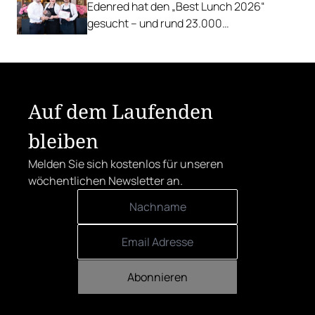
Edenred hat den „Best Lunch 2026“
gesucht – und rund 23.000
Österreicher:innen haben abgestimmt.
Der klare Sieger: die Alte Metzgerei holt
sich den begehrten Award in die Linzer
Herrenstraße.
Auf dem Laufenden
bleiben
Melden Sie sich kostenlos für unseren
wöchentlichen Newsletter an.
Abonnieren