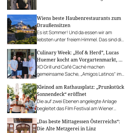
leistbaren Neuzugang freuen.
Wiens beste Haubenrestaurants zum
Draußensitzen
Es ist Sommer! Und da essen wir am
liebsten unter freiem Himmel. Das sind die
bestbewerteten Restaurants mit
Culinary Week: „Hof & Herd”, Lucas
Gastgarten.
Huemer kocht am Vorgartenmarkt, …
XO Grill und Café Caché machen
gemeinsame Sache, „Amigos Latinos“ im
Z'SOM, Charles Ingvar gastiert im Patata,
Kleinod am Rathausplatz: „Prunkstück
Richard Rauch kocht in der Riederalm
Sonnendeck“ eröffnet
u.v.m.
Die auf zwei Ebenen angelegte Anlage
begleitet das Film Festival am Wiener
Rathausgelände bis Anfang September
„Das beste Mittagessen Österreichs“:
mit Cocktails, Snacks und
Die Alte Metzgerei in Linz
Veranstaltungsprogramm.