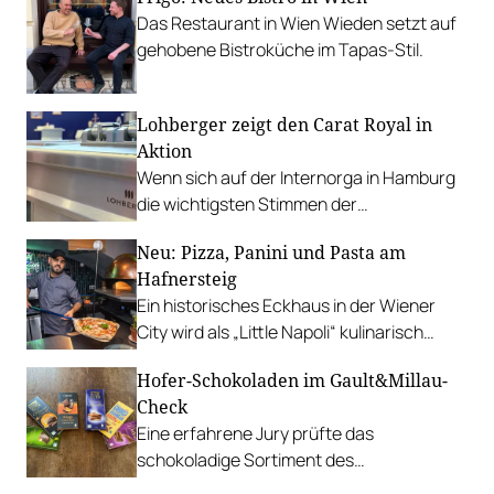
Das Restaurant in Wien Wieden setzt auf
gehobene Bistroküche im Tapas-Stil.
Lohberger zeigt den Carat Royal in
Aktion
Wenn sich auf der Internorga in Hamburg
die wichtigsten Stimmen der
Gastronomiebranche begegnen, gehört
Neu: Pizza, Panini und Pasta am
ein Name seit Jahren selbstverständlich
Hafnersteig
dazu: Lohberger.
Ein historisches Eckhaus in der Wiener
City wird als „Little Napoli“ kulinarisch
wiederbelebt.
Hofer-Schokoladen im Gault&Millau-
Check
Eine erfahrene Jury prüfte das
schokoladige Sortiment des
Lebensmittelhändlers und fand zwei