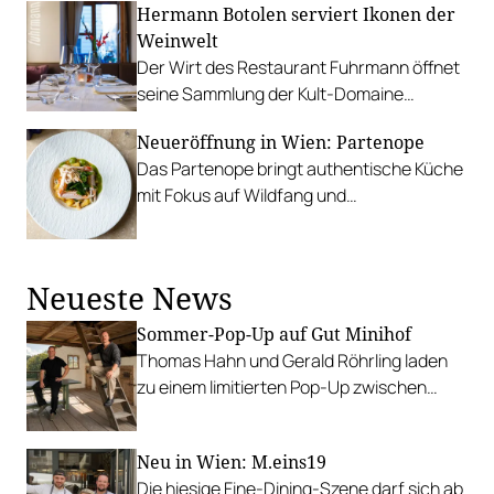
Hermann Botolen serviert Ikonen der
würdige Sieger.
Weinwelt
Der Wirt des Restaurant Fuhrmann öffnet
seine Sammlung der Kult-Domaine
Armand Rousseau bis ins Jahr 1990
Neueröffnung in Wien: Partenope
zurück.
Das Partenope bringt authentische Küche
mit Fokus auf Wildfang und
neapolitanisches Flair nach Mariahilf.
Neueste News
Sommer-Pop-Up auf Gut Minihof
Thomas Hahn und Gerald Röhrling laden
zu einem limitierten Pop-Up zwischen
Garten, Feuer und Tafel.
Neu in Wien: M.eins19
Die hiesige Fine-Dining-Szene darf sich ab