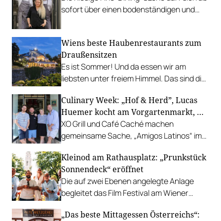
sofort über einen bodenständigen und
leistbaren Neuzugang freuen.
Wiens beste Haubenrestaurants zum
Draußensitzen
Es ist Sommer! Und da essen wir am
liebsten unter freiem Himmel. Das sind die
bestbewerteten Restaurants mit
Culinary Week: „Hof & Herd”, Lucas
Gastgarten.
Huemer kocht am Vorgartenmarkt, …
XO Grill und Café Caché machen
gemeinsame Sache, „Amigos Latinos“ im
Z'SOM, Charles Ingvar gastiert im Patata,
Kleinod am Rathausplatz: „Prunkstück
Richard Rauch kocht in der Riederalm
Sonnendeck“ eröffnet
u.v.m.
Die auf zwei Ebenen angelegte Anlage
begleitet das Film Festival am Wiener
Rathausgelände bis Anfang September
„Das beste Mittagessen Österreichs“:
mit Cocktails, Snacks und