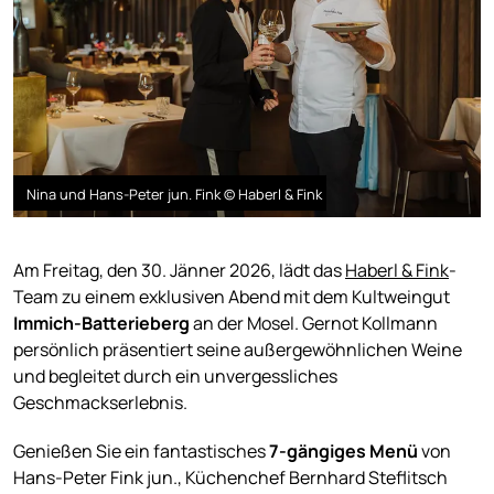
Nina und Hans-Peter jun. Fink © Haberl & Fink
Am Freitag, den 30. Jänner 2026, lädt das
Haberl & Fink
-
Team zu einem exklusiven Abend mit dem Kultweingut
Immich-Batterieberg
an der Mosel. Gernot Kollmann
persönlich präsentiert seine außergewöhnlichen Weine
und begleitet durch ein unvergessliches
Geschmackserlebnis.
Genießen Sie ein fantastisches
7-gängiges Menü
von
Hans-Peter Fink jun., Küchenchef Bernhard Steflitsch