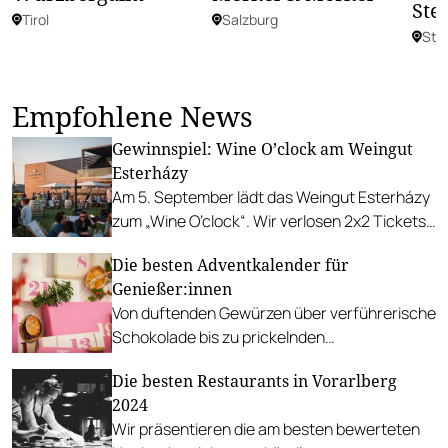
Ste
Tirol
Salzburg
Ste
Empfohlene News
Gewinnspiel: Wine O’clock am Weingut
Esterházy
Am 5. September lädt das Weingut Esterházy
zum „Wine O’clock“. Wir verlosen 2x2 Tickets
für das spätsommerliche Event.
Die besten Adventkalender für
Genießer:innen
Von duftenden Gewürzen über verführerische
Schokolade bis zu prickelnden
Schaumweinen. Das ist unser Best-Of für
Die besten Restaurants in Vorarlberg
Feinschmecker:innen.
2024
Wir präsentieren die am besten bewerteten