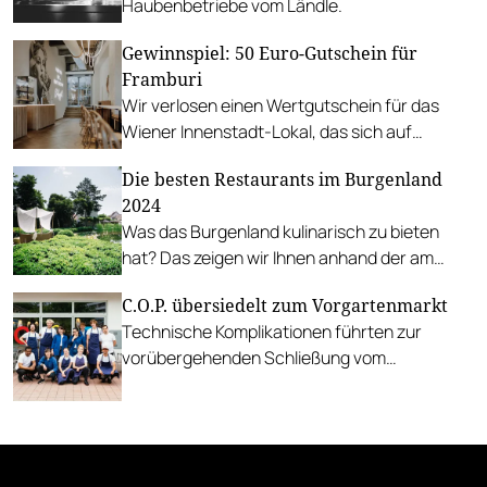
Haubenbetriebe vom Ländle.
Gewinnspiel: 50 Euro-Gutschein für
Framburi
Wir verlosen einen Wertgutschein für das
Wiener Innenstadt-Lokal, das sich auf
Gourmet-Pommes spezialisiert hat.
Die besten Restaurants im Burgenland
2024
Was das Burgenland kulinarisch zu bieten
hat? Das zeigen wir Ihnen anhand der am
besten bewerteten Haubenrestaurants.
C.O.P. übersiedelt zum Vorgartenmarkt
Technische Komplikationen führten zur
vorübergehenden Schließung vom
Stammhaus in der Biberstraße. Nun gibt es
die C.O.P.-Küche bis zum Winter am Wiener
Vorgartenmarkt.