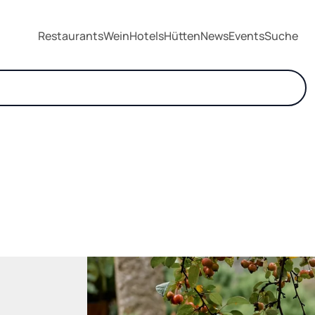
Restaurants
Wein
Hotels
Hütten
News
Events
Suche