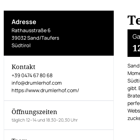
T
Adresse
Rathausstraße 6
Ga
39032 Sand/Taufers
Südtirol
1
Sand 
Kontakt
Momen
+39 0474 67 80 68
Südti
info@drumlerhof.com
gibt.
https://www.drumlerhof.com/
Brate
perfe
Websi
Öffnungszeiten
zucke
täglich 12–14 und 18.30–20,30 Uhr