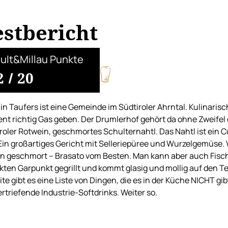
estbericht
ult&Millau Punkte
2
/
20
in Taufers ist eine Gemeinde im Südtiroler Ahrntal. Kulinarisc
t richtig Gas geben. Der Drumlerhof gehört da ohne Zweifel 
roler Rotwein, geschmortes Schulternahtl. Das Nahtl ist ein Cu
 Ein großartiges Gericht mit Selleriepüree und Wurzelgemüse. 
n geschmort – Brasato vom Besten. Man kann aber auch Fisch, 
kten Garpunkt gegrillt und kommt glasig und mollig auf den Tel
te gibt es eine Liste von Dingen, die es in der Küche NICHT g
rtriefende Industrie-Softdrinks. Weiter so.