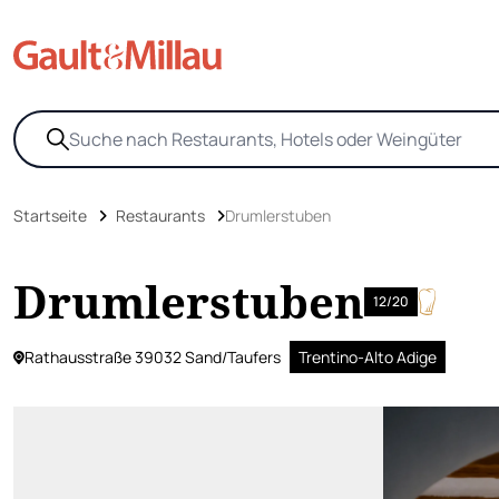
Startseite
Restaurants
Drumlerstuben
Drumlerstuben
12/20
Rathausstraße 39032 Sand/Taufers
Trentino-Alto Adige