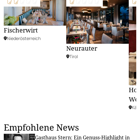
Fischerwirt
Niederösterreich
Neurauter
Tirol
Hot
Wei
Kär
Empfohlene News
Gasthaus Stern: Ein Genuss-Highlight in