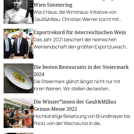
Wien Simmering
Wia z'Haus, die Wirtshaus-Initiative von
Gault&Millau: Christian Werner kocht mit
Martina Hohenlohe Beuschl.
Exportrekord für österreichischen Wein
Das Jahr 2021 beschert der heimischen
Weinlandschaft den größten Exportzuwachs
in der Geschichte. Trotz Sorgen wegen
Preissteigerungen herrscht
Die besten Restaurants in der Steiermark
Aufbruchsstimmung.
2024
Die Steiermark glänzt längst nicht nur mit
ihren Weinen. Wir stellen die besten
Restaurants des Bundeslandes vor.
Die Winzer*innen der Gault&Millau
Genuss-Messe 2022
Hochkarätige Besetzung von Bründlmayer bis
Pöckl, von der Wachau bis in die
Südsteiermark, von den Jungen Wilden