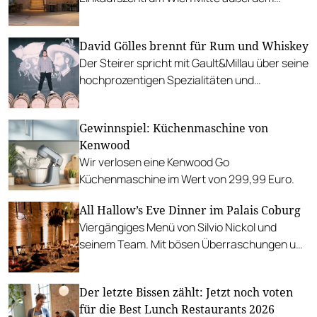
Zuwachs von einem Costa Coffee bekommen.
David Gölles brennt für Rum und Whiskey
Der Steirer spricht mit Gault&Millau über seine
hochprozentigen Spezialitäten und
"Experimente", die noch in Fässern
schlummern.
Gewinnspiel: Küchenmaschine von
Kenwood
Wir verlosen eine Kenwood Go
Küchenmaschine im Wert von 299,99 Euro.
All Hallow’s Eve Dinner im Palais Coburg
Viergängiges Menü von Silvio Nickol und
seinem Team. Mit bösen Überraschungen und
einem letzten Gruß aus der Küche.
Der letzte Bissen zählt: Jetzt noch voten
für die Best Lunch Restaurants 2026