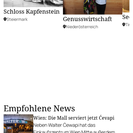
Schloss Kapfenstein
Sec
Genusswirtschaft
Steiermark
Tiro
Niederösterreich
Empfohlene News
Wien: Die Mall serviert jetzt Ćevapi
Neben Walter Ćewapi hat das
Einkaufszentrum Wien Mitte außerdem