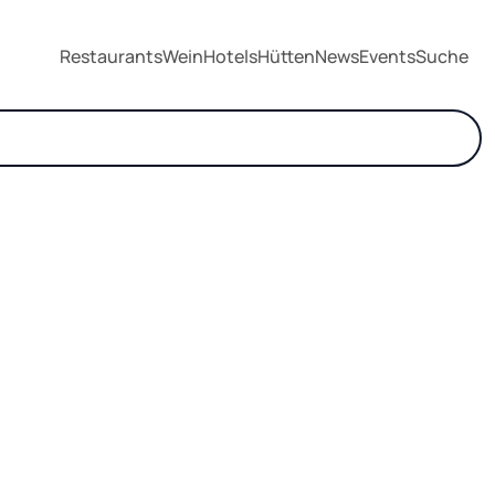
Restaurants
Wein
Hotels
Hütten
News
Events
Suche