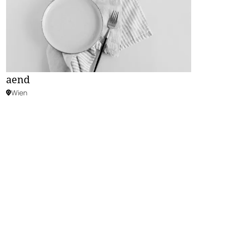
aend
Wien