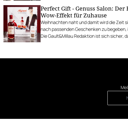
Perfect Gift - Genuss Salon: Der
Wow-Effekt für Zuhause
Weihnachten naht und damit wird die Zeit s
nach passenden Geschenken zu begeben, 
Die Gault&Millau Redaktion ist sich sicher, 
Inspiration sehr hilfreich sein kann und hat 
entschlossen, sämtliche Geschenkideen mit
Von Kochbüchern über Boxen bis zu Kochkur
einiges dabei. Allen voran die Angebote von
Mel