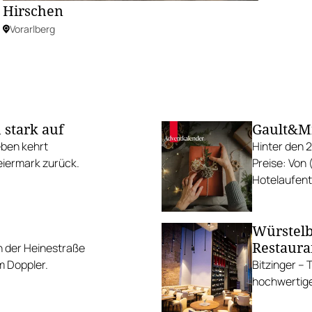
Hirschen
Vorarlberg
 stark auf
Gault&Mi
eben kehrt
Hinter den 
eiermark zurück.
Preise: Von
Hotelaufenth
köstlichen P
Würstelb
Restaura
n der Heinestraße
m Doppler.
Bitzinger – 
hochwertige