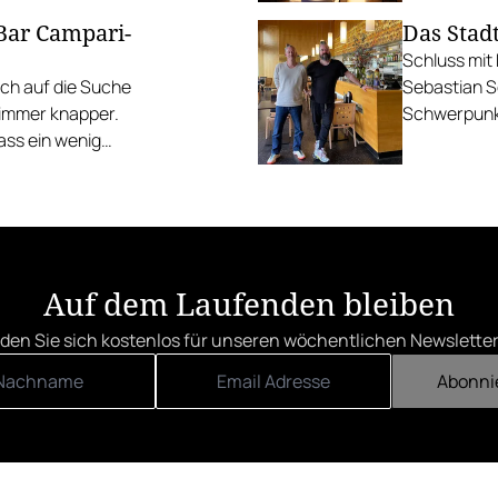
 Bar Campari-
Das Stad
Schluss mit
ich auf die Suche
Sebastian S
immer knapper.
Schwerpunk
dass ein wenig
sich
 euch zu teilen.
sen, es ist
 der Bar Campari!
Auf dem Laufenden bleiben
den Sie sich kostenlos für unseren wöchentlichen Newsletter
Abonni