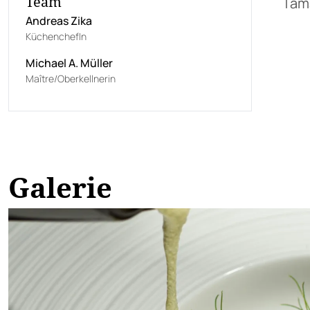
Team
Tama
Andreas Zika
KüchenchefIn
Michael A. Müller
Maître/Oberkellnerin
Galerie