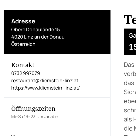
T
Adresse
Obere Donaulände 15
Ga
4020 Linz an der Donau
Österreich
1
Das 
Kontakt
verb
0732 997079
restaurant@kliemstein-linz.at
das 
https://www.kliemstein-linz.at/
Sich
eben
Öffnungszeiten
sch
Mi–Sa 16–23 Uhrvariabel
als 
die 