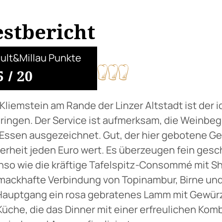
estbericht
ult&Millau Punkte
5
/
20
Kliemstein am Rande der Linzer Altstadt ist der
ringen. Der Service ist aufmerksam, die Weinb
Essen ausgezeichnet. Gut, der hier gebotene Ge
erheit jeden Euro wert. Es überzeugen fein gesc
so wie die kräftige Tafelspitz-Consommé mit She
mackhafte Verbindung von Topinambur, Birne u
Hauptgang ein rosa gebratenes Lamm mit Gewürz
Küche, die das Dinner mit einer erfreulichen Ko