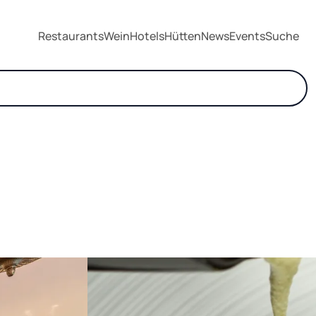
Restaurants
Wein
Hotels
Hütten
News
Events
Suche