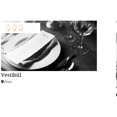
Vestibül
Wien