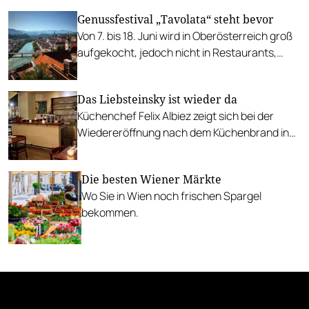
entspanntem Ambiente.
Genussfestival „Tavolata“ steht bevor
Von 7. bis 18. Juni wird in Oberösterreich groß
aufgekocht, jedoch nicht in Restaurants,
sondern an durchaus ungewohnten Plätzen.
Das Liebsteinsky ist wieder da
Küchenchef Felix Albiez zeigt sich bei der
Wiedereröffnung nach dem Küchenbrand in
Hochform.
Die besten Wiener Märkte
Wo Sie in Wien noch frischen Spargel
bekommen.