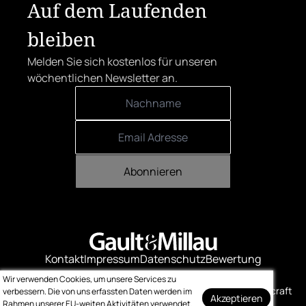
Auf dem Laufenden
bleiben
Melden Sie sich kostenlos für unseren
wöchentlichen Newsletter an.
Abonnieren
Kontakt
Impressum
Datenschutz
Bewertung
Logo-Downloads
Wir verwenden Cookies, um unsere Services zu
© Gault & Millau
Made with ❤️ by bitcraft
verbessern. Die von uns erfassten Daten werden im
Akzeptieren
Rahmen unserer EU-weiten Aktivitäten verwendet.