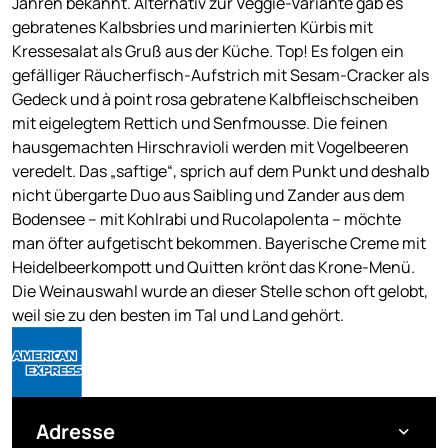
Jahren bekannt. Alternativ zur Veggie-Variante gab es
gebratenes Kalbsbries und marinierten Kürbis mit
Kressesalat als Gruß aus der Küche. Top! Es folgen ein
gefälliger Räucherfisch-Aufstrich mit Sesam-Cracker als
Gedeck und à point rosa gebratene Kalbfleischscheiben
mit eigelegtem Rettich und Senfmousse. Die feinen
hausgemachten Hirschravioli werden mit Vogelbeeren
veredelt. Das „saftige“, sprich auf dem Punkt und deshalb
nicht übergarte Duo aus Saibling und Zander aus dem
Bodensee – mit Kohlrabi und Rucolapolenta – möchte
man öfter aufgetischt bekommen. Bayerische Creme mit
Heidelbeerkompott und Quitten krönt das Krone-Menü.
Die Weinauswahl wurde an dieser Stelle schon oft gelobt,
weil sie zu den besten im Tal und Land gehört.
Adresse