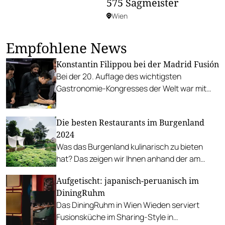
575 Sagmeister
Wien
Empfohlene News
Konstantin Filippou bei der Madrid Fusión
Bei der 20. Auflage des wichtigsten
Gastronomie-Kongresses der Welt war mit
Konstantin Filippou seit langem auch wieder
ein österreichischer Spitzenkoch dabei.
Die besten Restaurants im Burgenland
2024
Was das Burgenland kulinarisch zu bieten
hat? Das zeigen wir Ihnen anhand der am
besten bewerteten Haubenrestaurants.
Aufgetischt: japanisch-peruanisch im
DiningRuhm
Das DiningRuhm in Wien Wieden serviert
Fusionsküche im Sharing-Style in