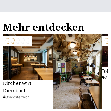
Mehr entdecken
Joh
Vora
Kirchenwirt
Diersbach
Oberösterreich