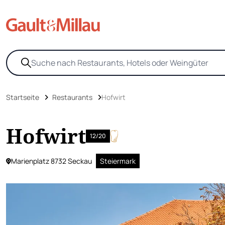
Startseite
Restaurants
Hofwirt
Hofwirt
12/20
Marienplatz 8732 Seckau
Steiermark