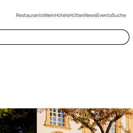
Restaurants
Wein
Hotels
Hütten
News
Events
Suche