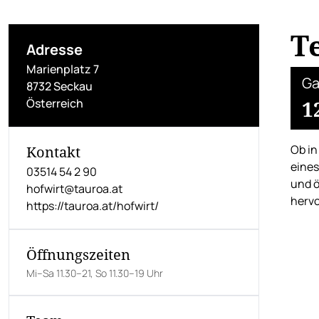
T
Adresse
Marienplatz 7
Ga
8732 Seckau
Österreich
1
Ob in
Kontakt
eines
03514 54 2 90
und ö
hofwirt@tauroa.at
hervo
https://tauroa.at/hofwirt/
Öffnungszeiten
Mi–Sa 11.30–21, So 11.30–19 Uhr