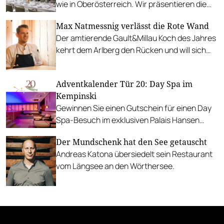
wie in Oberösterreich. Wir präsentieren die
besten Hauben-Betriebe.
Max Natmessnig verlässt die Rote Wand
Der amtierende Gault&Millau Koch des Jahres
kehrt dem Arlberg den Rücken und will sich
nach dem Sommer neuen
Herausforderungen widmen.
Adventkalender Tür 20: Day Spa im
Kempinski
Gewinnen Sie einen Gutschein für einen Day
Spa-Besuch im exklusiven Palais Hansen
Kempinski Wien!
Der Mundschenk hat den See getauscht
Andreas Katona übersiedelt sein Restaurant
vom Längsee an den Wörthersee.