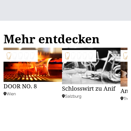
Mehr entdecken
DOOR NO. 8
Schlosswirt zu Anif
Ann
Wien
Salzburg
Tren