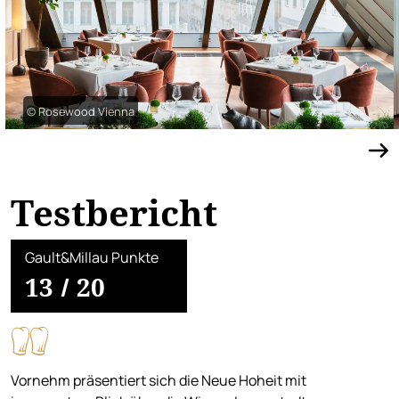
© Rosewood Vienna
Testbericht
Gault&Millau Punkte
13
/
20
Vornehm präsentiert sich die Neue Hoheit mit