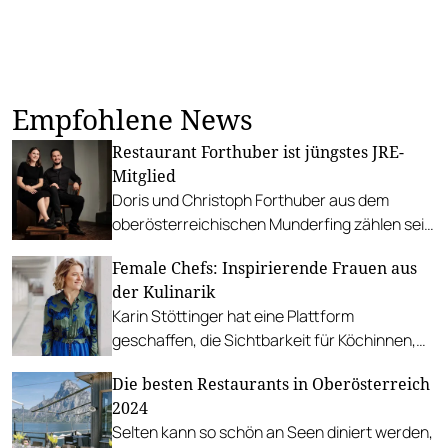
Empfohlene News
Restaurant Forthuber ist jüngstes JRE-
Mitglied
Doris und Christoph Forthuber aus dem
oberösterreichischen Munderfing zählen seit
kurzem drei Hauben, nun steigen sie in die
Female Chefs: Inspirierende Frauen aus
Reihen der Jeunes Restaurateurs auf.
der Kulinarik
Karin Stöttinger hat eine Plattform
geschaffen, die Sichtbarkeit für Köchinnen,
Restaurantinhaberinnen, Produzentinnen und
Die besten Restaurants in Oberösterreich
Hotelières schafft.
2024
Selten kann so schön an Seen diniert werden,