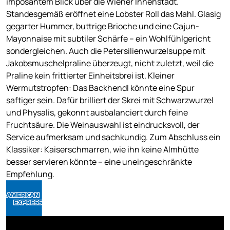
imposantem Blick über die Wiener Innenstadt.
Standesgemäß eröffnet eine Lobster Roll das Mahl. Glasig
gegarter Hummer, buttrige Brioche und eine Cajun-
Mayonnaise mit subtiler Schärfe – ein Wohlfühlgericht
sondergleichen. Auch die Petersilienwurzelsuppe mit
Jakobsmuschelpraline überzeugt, nicht zuletzt, weil die
Praline kein frittierter Einheitsbrei ist. Kleiner
Wermutstropfen: Das Backhendl könnte eine Spur
saftiger sein. Dafür brilliert der Skrei mit Schwarzwurzel
und Physalis, gekonnt ausbalanciert durch feine
Fruchtsäure. Die Weinauswahl ist eindrucksvoll, der
Service aufmerksam und sachkundig. Zum Abschluss ein
Klassiker: Kaiserschmarren, wie ihn keine Almhütte
besser servieren könnte – eine uneingeschränkte
Empfehlung.