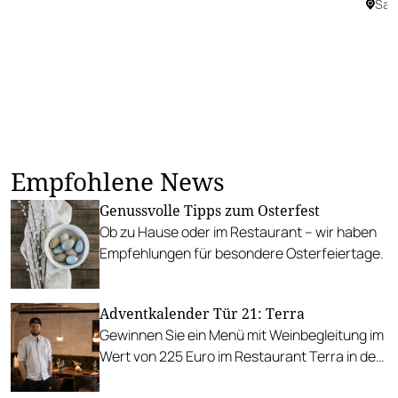
Sal
Empfohlene News
Genussvolle Tipps zum Osterfest
Ob zu Hause oder im Restaurant – wir haben
Empfehlungen für besondere Osterfeiertage.
Adventkalender Tür 21: Terra
Gewinnen Sie ein Menü mit Weinbegleitung im
Wert von 225 Euro im Restaurant Terra in der
Steiermark.