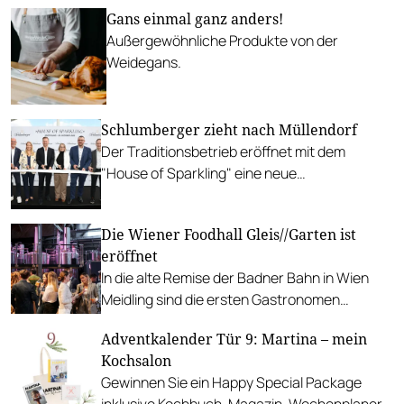
Gans einmal ganz anders!
Außergewöhnliche Produkte von der
Weidegans.
Schlumberger zieht nach Müllendorf
Der Traditionsbetrieb eröffnet mit dem
"House of Sparkling" eine neue
Sektproduktion im Burgenland.
Die Wiener Foodhall Gleis//Garten ist
eröffnet
In die alte Remise der Badner Bahn in Wien
Meidling sind die ersten Gastronomen
eingezogen. Es wird gekocht, gebraut und
Adventkalender Tür 9: Martina – mein
gefeiert.
Kochsalon
Gewinnen Sie ein Happy Special Package
inklusive Kochbuch, Magazin, Wochenplaner