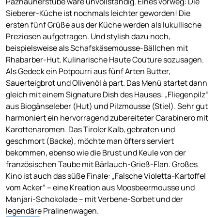
Paznaunerstube wäre unvollständig. Eines vorweg: Die
Sieberer-Küche ist nochmals leichter geworden! Die
ersten fünf Grüße aus der Küche werden als lukullische
Preziosen aufgetragen. Und stylish dazu noch,
beispielsweise als Schafskäsemousse-Bällchen mit
Rhabarber-Hut. Kulinarische Haute Couture sozusagen.
Als Gedeck ein Potpourri aus fünf Arten Butter,
Sauerteigbrot und Olivenöl à part. Das Menü startet dann
gleich mit einem Signature Dish des Hauses: „Fliegenpilz“
aus Biogänseleber (Hut) und Pilzmousse (Stiel). Sehr gut
harmoniert ein hervorragend zubereiteter Carabinero mit
Karottenaromen. Das Tiroler Kalb, gebraten und
geschmort (Backe), möchte man öfters serviert
bekommen, ebenso wie die Brust und Keule von der
französischen Taube mit Bärlauch-Grieß-Flan. Großes
Kino ist auch das süße Finale: „Falsche Violetta-Kartoffel
vom Acker“ – eine Kreation aus Moosbeermousse und
Manjari-Schokolade – mit Verbene-Sorbet und der
legendäre Pralinenwagen.