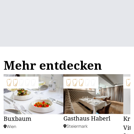
Mehr entdecken
Gasthaus Haberl
Buxbaum
Krä
Steiermark
Wien
Vit