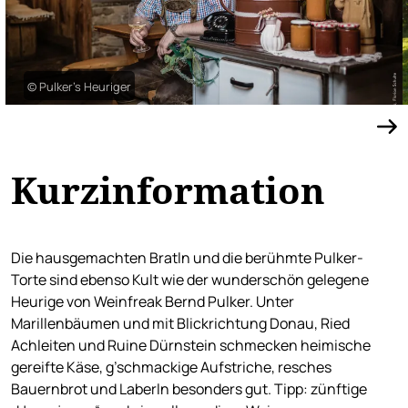
© Pulker’s Heuriger
Kurzinformation
Die hausgemachten Bratln und die berühmte Pulker-
Torte sind ebenso Kult wie der wunderschön gelegene
Heurige von Weinfreak Bernd Pulker. Unter
Marillenbäumen und mit Blickrichtung Donau, Ried
Achleiten und Ruine Dürnstein schmecken heimische
gereifte Käse, g’schmackige Aufstriche, resches
Bauernbrot und Laberln besonders gut. Tipp: zünftige