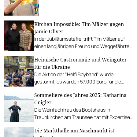
Kitchen Impossible: Tim Mälzer gegen
Jamie Oliver
In der Jubiläumsstaffel trifft Tim Mälzer auf
einen langjährigen Freund und Weggefährten.
Gemeinsam stellen sie sich kulinarischen
Heimische Gastronomie und Weingüter
Herausforderungen und blicken auf
für die Ukraine
Stationen ihrer Vergangenheit zurück.
Die Aktion der "Helfi Boyband“ wurde
gestürmt, es wurden 57.000 Euro für die
Wiener Volkshilfe eingenommen. Viele weitere
Sommelière des Jahres 2025: Katharina
Aktionen von Gastronomen und Winzern
Gnigler
folgen. #wine4peace
Die Weinfachfrau des Bootshaus in
Traunkirchen am Traunsee hat mit Expertise,
Herzlichkeit und einer großartigen Weinkarte
Die Markthalle am Naschmarkt ist
überzeugt.