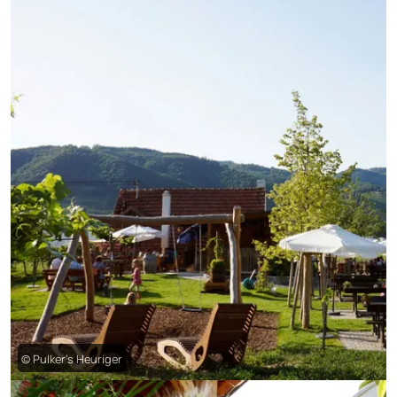
© Pulker’s Heuriger