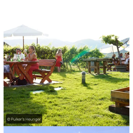
© Pulker’s Heuriger