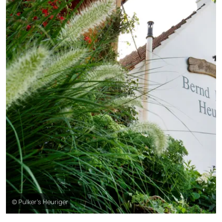
© Pulker’s Heuriger