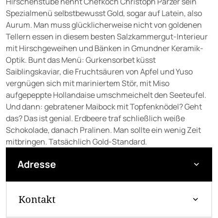
Hirschenstube nennt Chefkoch Christoph Parzer sein
Spezialmenü selbstbewusst Gold, sogar auf Latein, also
Aurum. Man muss glücklicherweise nicht von goldenen
Tellern essen in diesem besten Salzkammergut-Interieur
mit Hirschgeweihen und Bänken in Gmundner Keramik-
Optik. Bunt das Menü: Gurkensorbet küsst
Saiblingskaviar, die Fruchtsäuren von Apfel und Yuso
vergnügen sich mit mariniertem Stör, mit Miso
aufgepeppte Hollandaise umschmeichelt den Seeteufel.
Und dann: gebratener Maibock mit Topfenknödel? Geht
das? Das ist genial. Erdbeere traf schließlich weiße
Schokolade, danach Pralinen. Man sollte ein wenig Zeit
mitbringen. Tatsächlich Gold-Standard.
Adresse
Kontakt