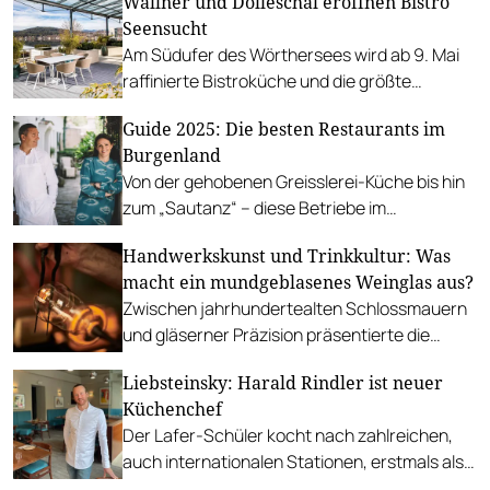
Wallner und Dolleschal eröffnen Bistro
Vorräten.
Seensucht
Am Südufer des Wörthersees wird ab 9. Mai
raffinierte Bistroküche und die größte
Auswahl an Kärntner Weinen geboten.
Guide 2025: Die besten Restaurants im
Burgenland
Von der gehobenen Greisslerei-Küche bis hin
zum „Sautanz“ – diese Betriebe im
Burgenland haben besonders gepunktet.
Handwerkskunst und Trinkkultur: Was
macht ein mundgeblasenes Weinglas aus?
Zwischen jahrhundertealten Schlossmauern
und gläserner Präzision präsentierte die
Josephinenhütte ihre mundgeblasenen
Liebsteinsky: Harald Rindler ist neuer
Gläser im exklusiven Rahmen des Rosewood
Küchenchef
Schloss Fuschl.
Der Lafer-Schüler kocht nach zahlreichen,
auch internationalen Stationen, erstmals als
Chef de Cuisine in Wien.