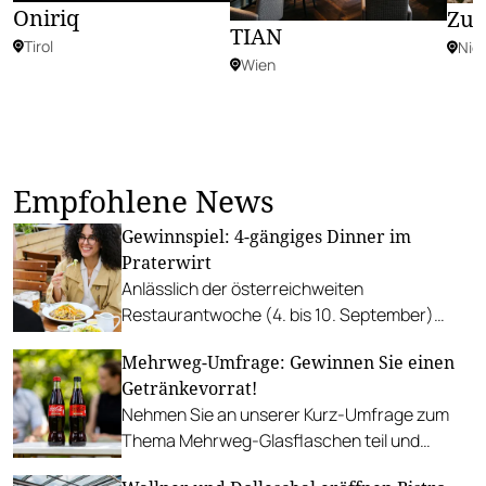
Oniriq
Zum
TIAN
Tirol
Nie
Wien
Empfohlene News
Gewinnspiel: 4-gängiges Dinner im
Praterwirt
Anlässlich der österreichweiten
Restaurantwoche (4. bis 10. September)
verlosen wir einen Genussabend für zwei
Mehrweg-Umfrage: Gewinnen Sie einen
Personen.
Getränkevorrat!
Nehmen Sie an unserer Kurz-Umfrage zum
Thema Mehrweg-Glasflaschen teil und
gewinnen Sie einen von drei Getränke-