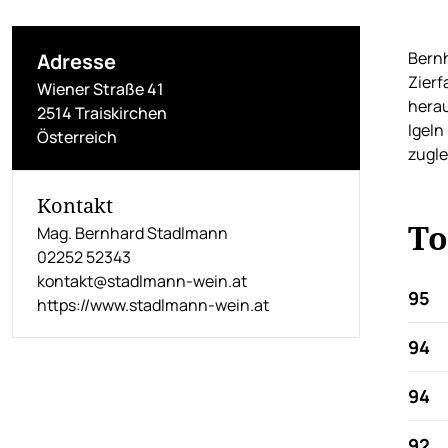
Bernh
Adresse
Zierf
Wiener Straße 41
herau
2514 Traiskirchen
Igeln
Österreich
zugle
Kontakt
To
Mag. Bernhard Stadlmann
02252 52343
kontakt@stadlmann-wein.at
95
https://www.stadlmann-wein.at
94
94
92