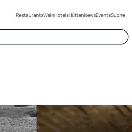
Restaurants
Wein
Hotels
Hütten
News
Events
Suche