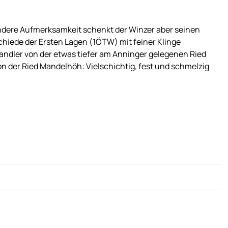
dere Aufmerksamkeit schenkt der Winzer aber seinen
chiede der Ersten Lagen (1ÖTW) mit feiner Klinge
fandler von der etwas tiefer am Anninger gelegenen Ried
n der Ried Mandelhöh: Vielschichtig, fest und schmelzig