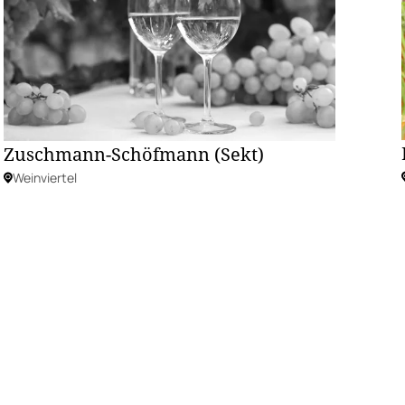
Zuschmann-Schöfmann (Sekt)
Weinviertel