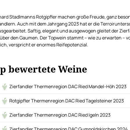
ard Stadlmanns Rotgipfler machen große Freude, ganz beson
andlern. Auch mit dem Jahrgang 2023 hat er die Terroirunters
sgearbeitet. Saftig, elegant und ausgewogen gleitet der Zier
 über den Gaumen. Der Topwein stammt – wie zu erwarten – vo
ich, verspricht er enormes Reifepotenzial.
p bewertete Weine
Zierfandler Thermenregion DAC Ried Mandel-Höh 2023
Rotgipfler Thermenregion DAC Ried Tagelsteiner 2023
Zierfandler Thermenregion DAC Ried Igeln 2023
Zierfandler Thermenregion DAC Gumpoldskirchen 2024