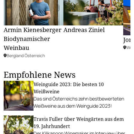
Armin Kienesberger
Andreas Ziniel
Biodynamischer
Jor
Weinbau
Wein
Bergland Österreich
Empfohlene News
Weinguide 2023: Die besten 10
Weißweine
Das sind Österreichs zehn bestbewerteten
Weißweine aus dem Weinguide 2023!
Travis Fuller über Weingärten aus dem
19. Jahrhundert
Der Kilikanoon Winemaker im Interview über