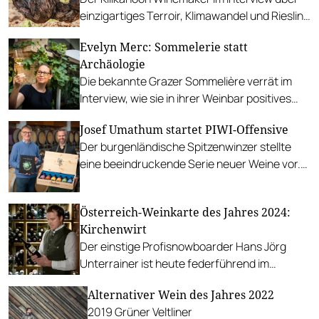
einzigartiges Terroir, Klimawandel und Riesling
aus Australien.
Evelyn Merc: Sommelerie statt
Archäologie
Die bekannte Grazer Sommelière verrät im
Interview, wie sie in ihrer Weinbar positives
Lebensgefühl vermittelt und Menschen
Josef Umathum startet PIWI-Offensive
glücklich macht.
Der burgenländische Spitzenwinzer stellte
eine beeindruckende Serie neuer Weine vor.
Da die Sorten weitgehend unbekannt sind,
benennt er sie nach Planeten.
Österreich-Weinkarte des Jahres 2024:
Kirchenwirt
Der einstige Profisnowboarder Hans Jörg
Unterrainer ist heute federführend im
traditionsreichen Kirchenwirt und kuratiert
Alternativer Wein des Jahres 2022
eine der besten Österreich-Weinkarten des
2019 Grüner Veltliner
Landes.