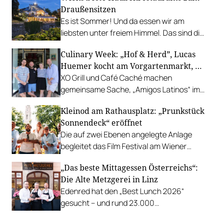
Draußensitzen
Es ist Sommer! Und da essen wir am
liebsten unter freiem Himmel. Das sind die
bestbewerteten Restaurants mit
Culinary Week: „Hof & Herd”, Lucas
Gastgarten.
Huemer kocht am Vorgartenmarkt, …
XO Grill und Café Caché machen
gemeinsame Sache, „Amigos Latinos“ im
Z'SOM, Charles Ingvar gastiert im Patata,
Kleinod am Rathausplatz: „Prunkstück
Richard Rauch kocht in der Riederalm
Sonnendeck“ eröffnet
u.v.m.
Die auf zwei Ebenen angelegte Anlage
begleitet das Film Festival am Wiener
Rathausgelände bis Anfang September
„Das beste Mittagessen Österreichs“:
mit Cocktails, Snacks und
Die Alte Metzgerei in Linz
Veranstaltungsprogramm.
Edenred hat den „Best Lunch 2026“
gesucht – und rund 23.000
Österreicher:innen haben abgestimmt.