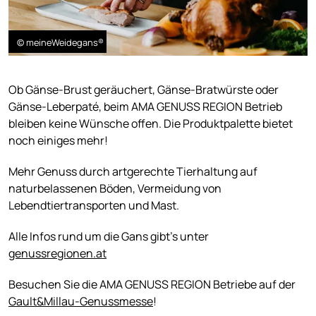
© meineWeidegans®
Ob Gänse-Brust geräuchert, Gänse-Bratwürste oder
Gänse-Leberpaté, beim AMA GENUSS REGION Betrieb
bleiben keine Wünsche offen. Die Produktpalette bietet
noch einiges mehr!
Mehr Genuss durch artgerechte Tierhaltung auf
naturbelassenen Böden, Vermeidung von
Lebendtiertransporten und Mast.
Alle Infos rund um die Gans gibt’s unter
genussregionen.at
Besuchen Sie die AMA GENUSS REGION Betriebe auf der
Gault&Millau-Genussmesse
!