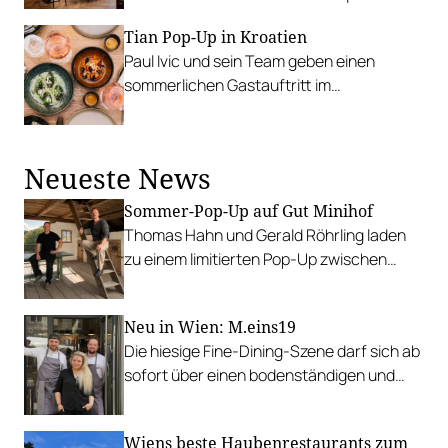
Bierlokal in der Wiener City werfen. Neuer
Tian Pop-Up in Kroatien
Name: Ottakringer Zapfmeisterei.
Paul Ivic und sein Team geben einen
sommerlichen Gastauftritt im
Falkensteiner Resort Punta Skala in Zadar.
Die größte Herausforderung ist die
tagesfrische Beschaffung von bestem
Neueste News
Bio-Gemüse.
Sommer-Pop-Up auf Gut Minihof
Thomas Hahn und Gerald Röhrling laden
zu einem limitierten Pop-Up zwischen
Garten, Feuer und Tafel.
Neu in Wien: M.eins19
Die hiesige Fine-Dining-Szene darf sich ab
sofort über einen bodenständigen und
leistbaren Neuzugang freuen.
Wiens beste Haubenrestaurants zum