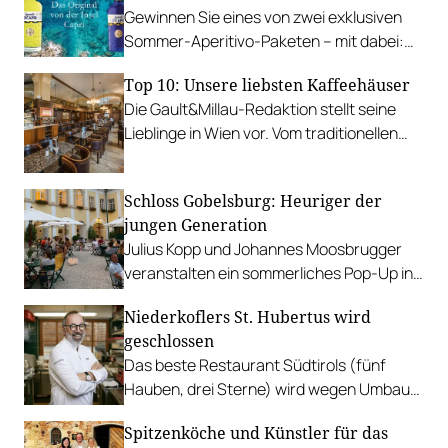
Gewinnen Sie eines von zwei exklusiven
Sommer-Aperitivo-Paketen – mit dabei:
der neue Limoncello DICAPRI Crema
Top 10: Unsere liebsten Kaffeehäuser
Die Gault&Millau-Redaktion stellt seine
Lieblinge in Wien vor. Vom traditionellen
Kaffeehaus zum minimalistischen Café mit
eigener Röstung.
Schloss Gobelsburg: Heuriger der
jungen Generation
Julius Kopp und Johannes Moosbrugger
veranstalten ein sommerliches Pop-Up in
prunkvollem Ambiente im Kamptal.
Niederkoflers St. Hubertus wird
geschlossen
Das beste Restaurant Südtirols (fünf
Hauben, drei Sterne) wird wegen Umbaus
des Hotels Rosa Alpina geschlossen. Das
Spitzenköche und Künstler für das
AlpiNN gewinnt stattdessen an