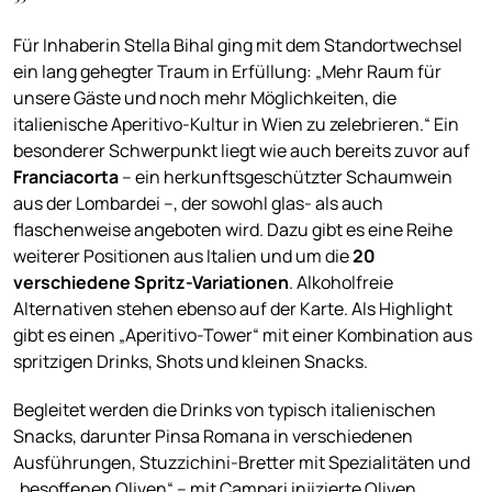
Für Inhaberin Stella Bihal ging mit dem Standortwechsel
ein lang gehegter Traum in Erfüllung: „Mehr Raum für
unsere Gäste und noch mehr Möglichkeiten, die
italienische Aperitivo-Kultur in Wien zu zelebrieren.“ Ein
besonderer Schwerpunkt liegt wie auch bereits zuvor auf
Franciacorta
– ein herkunftsgeschützter Schaumwein
aus der Lombardei –, der sowohl glas- als auch
flaschenweise angeboten wird. Dazu gibt es eine Reihe
weiterer Positionen aus Italien und um die
20
verschiedene Spritz-Variationen
. Alkoholfreie
Alternativen stehen ebenso auf der Karte. Als Highlight
gibt es einen „Aperitivo-Tower“ mit einer Kombination aus
spritzigen Drinks, Shots und kleinen Snacks.
Begleitet werden die Drinks von typisch italienischen
Snacks, darunter Pinsa Romana in verschiedenen
Ausführungen, Stuzzichini-Bretter mit Spezialitäten und
„besoffenen Oliven“ ­– mit Campari injizierte Oliven.