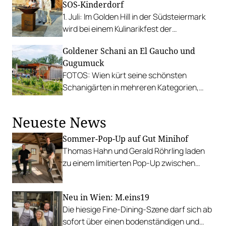
SOS-Kinderdorf
Bedeutung.
1. Juli: Im Golden Hill in der Südsteiermark
wird bei einem Kulinarikfest der
Sonderklasse für den guten Zweck
Goldener Schani an El Gaucho und
genossen. PLUS: Kulinarische
Gugumuck
Kindheitserinnerungen beim Moritz.
FOTOS: Wien kürt seine schönsten
Schanigärten in mehreren Kategorien,
auch Amerlingbeisl und Chez Bernard
wurden ausgezeichnet.
Neueste News
Sommer-Pop-Up auf Gut Minihof
Thomas Hahn und Gerald Röhrling laden
zu einem limitierten Pop-Up zwischen
Garten, Feuer und Tafel.
Neu in Wien: M.eins19
Die hiesige Fine-Dining-Szene darf sich ab
sofort über einen bodenständigen und