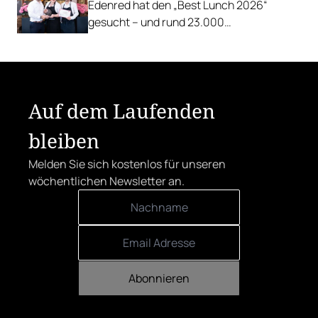
Edenred hat den „Best Lunch 2026“
gesucht – und rund 23.000
Österreicher:innen haben abgestimmt.
Der klare Sieger: die Alte Metzgerei holt
sich den begehrten Award in die Linzer
Herrenstraße.
Auf dem Laufenden
bleiben
Melden Sie sich kostenlos für unseren
wöchentlichen Newsletter an.
Abonnieren