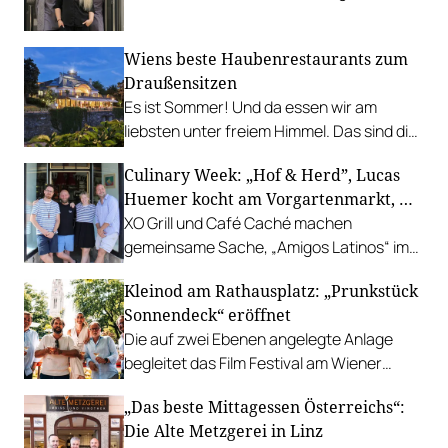
leistbaren Neuzugang freuen.
Wiens beste Haubenrestaurants zum
Draußensitzen
Es ist Sommer! Und da essen wir am
liebsten unter freiem Himmel. Das sind die
bestbewerteten Restaurants mit
Culinary Week: „Hof & Herd”, Lucas
Gastgarten.
Huemer kocht am Vorgartenmarkt, …
XO Grill und Café Caché machen
gemeinsame Sache, „Amigos Latinos“ im
Z'SOM, Charles Ingvar gastiert im Patata,
Kleinod am Rathausplatz: „Prunkstück
Richard Rauch kocht in der Riederalm
Sonnendeck“ eröffnet
u.v.m.
Die auf zwei Ebenen angelegte Anlage
begleitet das Film Festival am Wiener
Rathausgelände bis Anfang September
„Das beste Mittagessen Österreichs“:
mit Cocktails, Snacks und
Die Alte Metzgerei in Linz
Veranstaltungsprogramm.