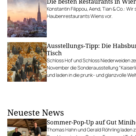
Die besten Restaurants in Wie
Konstantin Filippou, Aend, Tian & Co.: Wir 
Haubenrestaurants Wiens vor.
Ausstellungs-Tipp: Die Habsbur
Tisch
Schloss Hof und Schloss Niederweiden zei
November die Sonderausstellung “Kaiserli
und laden in die prunk- und glanzvolle Wel
Tafelkultur.
Neueste News
Sommer-Pop-Up auf Gut Minih
Thomas Hahn und Gerald Röhrling laden zu