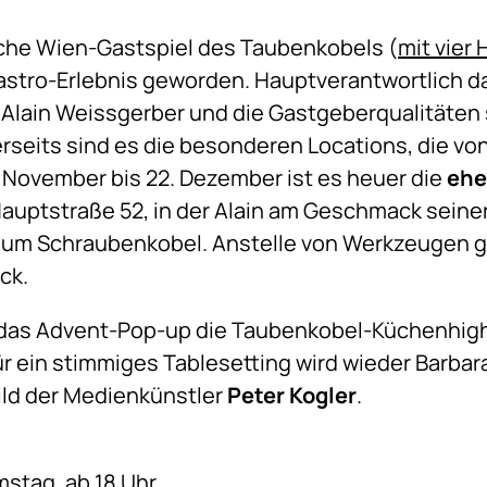
iche Wien-Gastspiel des Taubenkobels (
mit vier
stro-Erlebnis geworden. Hauptverantwortlich daf
 Alain Weissgerber und die Gastgeberqualitäte
erseits sind es die besonderen Locations, die 
. November bis 22. Dezember ist es heuer die
ehe
auptstraße 52, in der Alain am Geschmack seiner
zum Schraubenkobel. Anstelle von Werkzeugen gi
ck.
r das Advent-Pop-up die Taubenkobel-Küchenhig
r ein stimmiges Tablesetting wird wieder Barbara
ld der Medienkünstler
Peter Kogler
.
amstag, ab 18 Uhr