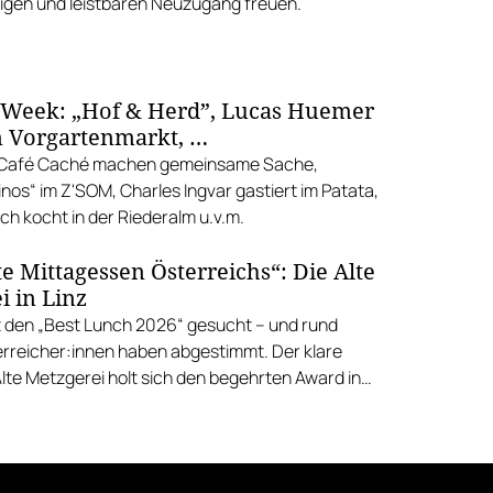
gen und leistbaren Neuzugang freuen.
 Week: „Hof & Herd”, Lucas Huemer
 Vorgartenmarkt, …
d Café Caché machen gemeinsame Sache,
nos“ im Z'SOM, Charles Ingvar gastiert im Patata,
h kocht in der Riederalm u.v.m.
e Mittagessen Österreichs“: Die Alte
i in Linz
 den „Best Lunch 2026“ gesucht – und rund
rreicher:innen haben abgestimmt. Der klare
Alte Metzgerei holt sich den begehrten Award in
errenstraße.