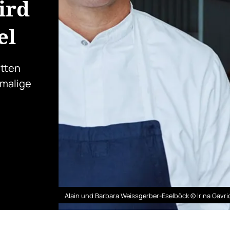
ird
el
itten
emalige
Alain und Barbara Weissgerber-Eselböck © Irina Gavri