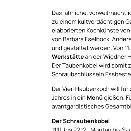
Das jährliche, vorweihnachtl
zu einem kultverdächtigen Ga
elaborierten Kochkünste von
von Barbara Eselböck. Ander
und gestaltet werden. Von 11
Werkstätte
an der Wiedner H
Der Taubenkobel wird somit 
Schraubschlüsseln Essbeste
Der Vier-Haubenkoch will fü
Jahres in ein
Menü
gießen. Fü
avantgardistisches Gesamtbi
Der Schraubenkobel
11.11. bis 22.12., Montag bis S