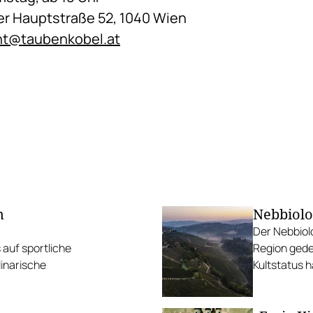
r Hauptstraße 52, 1040 Wien
nt@taubenkobel.at
n
Nebbiolo:
Der Nebbiolo 
 auf sportliche
Region gedei
linarische
Kultstatus 
Barbaresco