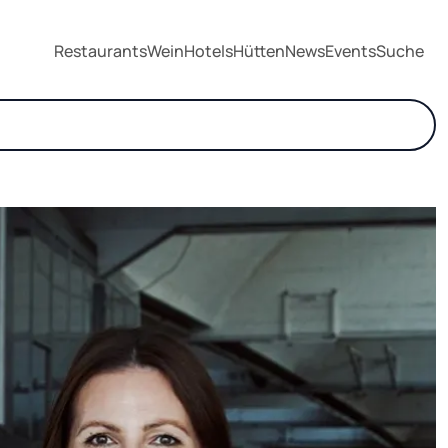
Restaurants
Wein
Hotels
Hütten
News
Events
Suche