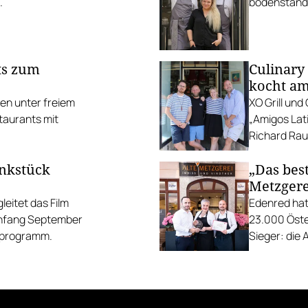
.
bodenständi
ts zum
Culinary
kocht am
ten unter freiem
XO Grill un
taurants mit
„Amigos Lati
Richard Rauc
unkstück
„Das best
Metzgere
eitet das Film
Edenred hat
Anfang September
23.000 Öste
gsprogramm.
Sieger: die 
die Linzer H