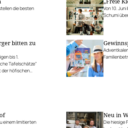
n
„Freie K
stellen die besten
Von 10. Jun
Schumi über
ger bitten zu
Gewinnsp
Adventkalen
gen bis 1.
Familienbetr
che Tafelschätze”
t der höfischen
of
Neu in W
 einem limitierten
Die hiesige 