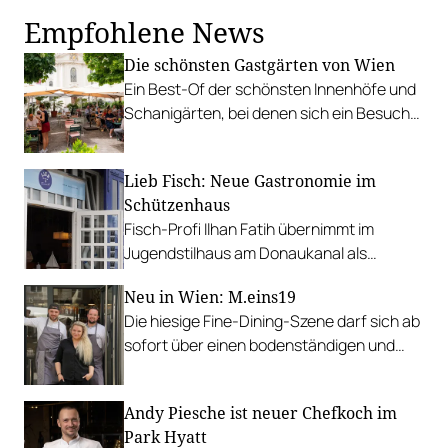
Empfohlene News
Die schönsten Gastgärten von Wien
Ein Best-Of der schönsten Innenhöfe und
Schanigärten, bei denen sich ein Besuch
anfühlt, als wäre man auf Urlaub.
Lieb Fisch: Neue Gastronomie im
Schützenhaus
Fisch-Profi Ilhan Fatih übernimmt im
Jugendstilhaus am Donaukanal als
Küchenchef und serviert u.a. knusprigen
Neu in Wien: M.eins19
Oktopus und Branzino im Ganzen.
Die hiesige Fine-Dining-Szene darf sich ab
sofort über einen bodenständigen und
leistbaren Neuzugang freuen.
Andy Piesche ist neuer Chefkoch im
Park Hyatt