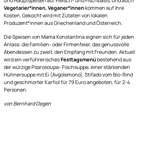
und Hauptspeisen auf Fleisch- und Fischbasis, und auch
Vegetarier*innen, Veganer*innen
kommen auf ihre
Kosten. Gekocht wird mit Zutaten von lokalen
Produzent*innen aus Griechenland und Österreich.
Die Speisen von Mama Konstantina eignen sich für jeden
Anlass: die Familien- oder Firmenfeier, das genussvolle
Abendessen zu zweit, den Empfang mit Freunden. Aktuell
wird ein verführerisches
Festtagsmenü
bestehend aus
der würzige Psarosoupa- Fischsuppe, einer stärkenden
Hühnersuppe mit Ei (Avgolemono), Stifado vom Bio-Rind
und geschmorter Karfiol für 79 Euro angeboten, für 2-4
Personen.
von Bernhard Degen