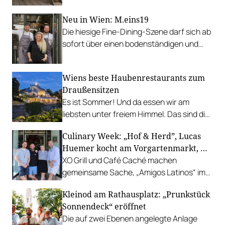
Neu in Wien: M.eins19
Die hiesige Fine-Dining-Szene darf sich ab
sofort über einen bodenständigen und
leistbaren Neuzugang freuen.
Wiens beste Haubenrestaurants zum
Draußensitzen
Es ist Sommer! Und da essen wir am
liebsten unter freiem Himmel. Das sind die
bestbewerteten Restaurants mit
Culinary Week: „Hof & Herd”, Lucas
Gastgarten.
Huemer kocht am Vorgartenmarkt, …
XO Grill und Café Caché machen
gemeinsame Sache, „Amigos Latinos“ im
Z'SOM, Charles Ingvar gastiert im Patata,
Kleinod am Rathausplatz: „Prunkstück
Richard Rauch kocht in der Riederalm
Sonnendeck“ eröffnet
u.v.m.
Die auf zwei Ebenen angelegte Anlage