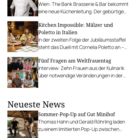
Wien: The Bank Brasserie & Bar bekommt
eine neue Küchenleitung. Der gebürtige
Deutsche will die Brasserie-Küche in
Kitchen Impossible: Mälzer und
seiner typischen Form neu beleben.
Poletto in Italien
In der zweiten Folge der Jubiläumsstaffel
steht das Duell mit Cornelia Poletto an –
dafür geht es nach Italien, mit
Fünf Fragen am Weltfrauentag
hochkarätiger Begleitung.
Interview: Zehn Frauen aus der Kulinarik
über notwendige Veränderungen in der
Branche, prägende Vorbilder und ihre
Erfahrungen als Frauen in der Gastro.
Neueste News
Sommer-Pop-Up auf Gut Minihof
Thomas Hahn und Gerald Röhrling laden
zu einem limitierten Pop-Up zwischen
Garten, Feuer und Tafel.