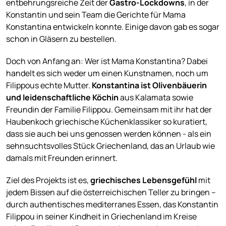
entbehrungsreiche Zeit der
Gastro-Lockdowns
, in der
Konstantin und sein Team die Gerichte für Mama
Konstantina entwickeln konnte. Einige davon gab es sogar
schon in Gläsern zu bestellen.
Doch von Anfang an: Wer ist Mama Konstantina? Dabei
handelt es sich weder um einen Kunstnamen, noch um
Filippous echte Mutter.
Konstantina ist Olivenbäuerin
und leidenschaftliche Köchin
aus Kalamata sowie
Freundin der Familie Filippou. Gemeinsam mit ihr hat der
Haubenkoch griechische Küchenklassiker so kuratiert,
dass sie auch bei uns genossen werden können - als ein
sehnsuchtsvolles Stück Griechenland, das an Urlaub wie
damals mit Freunden erinnert.
Ziel des Projekts ist es,
griechisches Lebensgefühl
mit
jedem Bissen auf die österreichischen Teller zu bringen –
durch authentisches mediterranes Essen, das Konstantin
Filippou in seiner Kindheit in Griechenland im Kreise