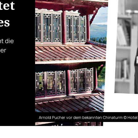
tet
es
t die
der
Arnold Pucher vor dem bekannten Chinaturm © Hote