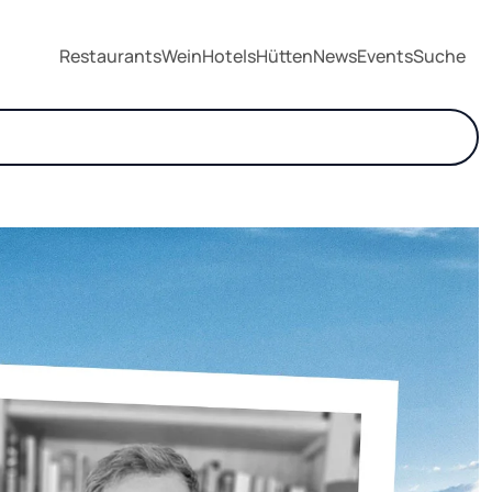
Restaurants
Wein
Hotels
Hütten
News
Events
Suche