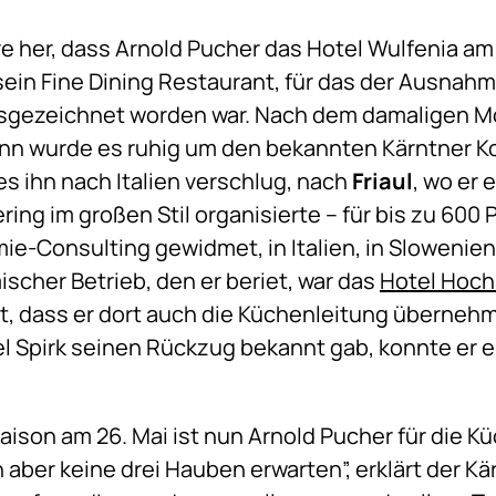
e her, dass Arnold Pucher das Hotel Wulfenia am
 sein Fine Dining Restaurant, für das der Ausna
gezeichnet worden war. Nach dem damaligen Mo
ann wurde es ruhig um den bekannten Kärntner K
 es ihn nach Italien verschlug, nach
Friaul
, wo er 
ng im großen Stil organisierte – für bis zu 600 
ie-Consulting gewidmet, in Italien, in Slowenie
ischer Betrieb, den er beriet, war das
Hotel Hoc
t, dass er dort auch die Küchenleitung übernehme
l Spirk seinen Rückzug bekannt gab, konnte er
ison am 26. Mai ist nun Arnold Pucher für die 
h aber keine drei Hauben erwarten”, erklärt der Kä