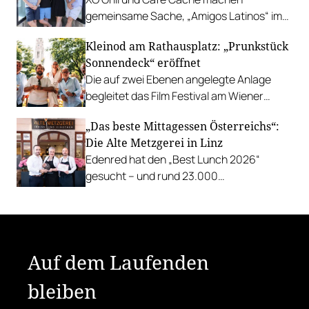
gemeinsame Sache, „Amigos Latinos“ im
Z'SOM, Charles Ingvar gastiert im Patata,
Kleinod am Rathausplatz: „Prunkstück
Richard Rauch kocht in der Riederalm
Sonnendeck“ eröffnet
u.v.m.
Die auf zwei Ebenen angelegte Anlage
begleitet das Film Festival am Wiener
Rathausgelände bis Anfang September
„Das beste Mittagessen Österreichs“:
mit Cocktails, Snacks und
Die Alte Metzgerei in Linz
Veranstaltungsprogramm.
Edenred hat den „Best Lunch 2026“
gesucht – und rund 23.000
Österreicher:innen haben abgestimmt.
Der klare Sieger: die Alte Metzgerei holt
sich den begehrten Award in die Linzer
Herrenstraße.
Auf dem Laufenden
bleiben