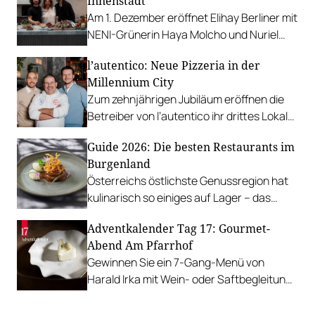
Innenstadt
Am 1. Dezember eröffnet Elihay Berliner mit
NENI-Grünerin Haya Molcho und Nuriel
Molcho ein Lokal, das leichte, mediterrane
l’autentico: Neue Pizzeria in der
Gerichte mit Fokus auf die Produkte
Millennium City
serviert.
Zum zehnjährigen Jubiläum eröffnen die
Betreiber von l’autentico ihr drittes Lokal
im Einkaufszentrum in Wien Brigittenau.
Guide 2026: Die besten Restaurants im
Burgenland
Österreichs östlichste Genussregion hat
kulinarisch so einiges auf Lager – das
kommt erneut in den Top-Restaurants des
Adventkalender Tag 17: Gourmet-
Guide 2026 zum Ausdruck.
Abend Am Pfarrhof
Gewinnen Sie ein 7-Gang-Menü von
Harald Irka mit Wein- oder Saftbegleitung
für zwei Personen Am Pfarrhof.