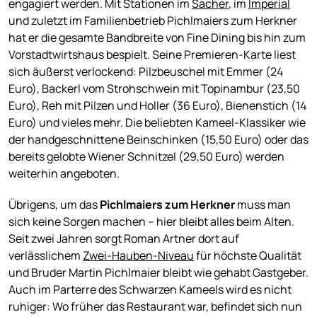
engagiert werden. Mit Stationen im
Sacher
, im
Imperial
und zuletzt im Familienbetrieb Pichlmaiers zum Herkner
hat er die gesamte Bandbreite von Fine Dining bis hin zum
Vorstadtwirtshaus bespielt. Seine Premieren-Karte liest
sich äußerst verlockend: Pilzbeuschel mit Emmer (24
Euro), Backerl vom Strohschwein mit Topinambur (23,50
Euro), Reh mit Pilzen und Holler (36 Euro), Bienenstich (14
Euro) und vieles mehr. Die beliebten Kameel-Klassiker wie
der handgeschnittene Beinschinken (15,50 Euro) oder das
bereits gelobte Wiener Schnitzel (29,50 Euro) werden
weiterhin angeboten.
Übrigens, um das
Pichlmaiers zum Herkner
muss man
sich keine Sorgen machen – hier bleibt alles beim Alten.
Seit zwei Jahren sorgt Roman Artner dort auf
verlässlichem
Zwei-Hauben-Niveau
für höchste Qualität
und Bruder Martin Pichlmaier bleibt wie gehabt Gastgeber.
Auch im Parterre des Schwarzen Kameels wird es nicht
ruhiger: Wo früher das Restaurant war, befindet sich nun