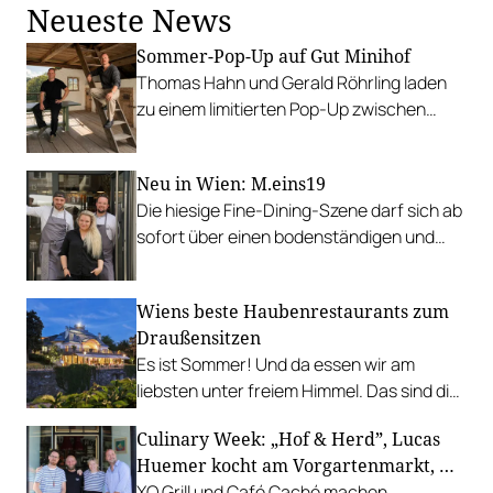
Neueste News
Sommer-Pop-Up auf Gut Minihof
Thomas Hahn und Gerald Röhrling laden
zu einem limitierten Pop-Up zwischen
Garten, Feuer und Tafel.
Neu in Wien: M.eins19
Die hiesige Fine-Dining-Szene darf sich ab
sofort über einen bodenständigen und
leistbaren Neuzugang freuen.
Wiens beste Haubenrestaurants zum
Draußensitzen
Es ist Sommer! Und da essen wir am
liebsten unter freiem Himmel. Das sind die
bestbewerteten Restaurants mit
Culinary Week: „Hof & Herd”, Lucas
Gastgarten.
Huemer kocht am Vorgartenmarkt, …
XO Grill und Café Caché machen