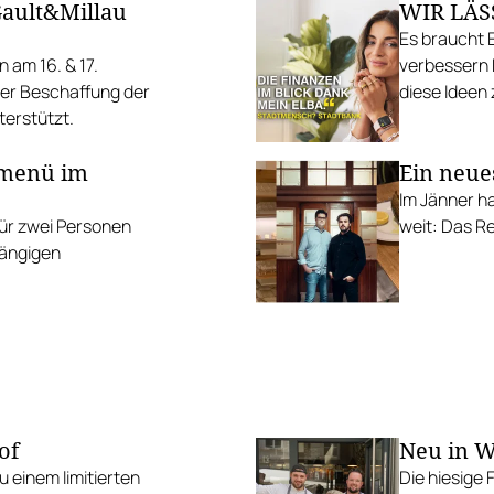
Gault&Millau
WIR LÄS
Resort: Drei
Entschleuni
Es braucht E
 am 16. & 17.
verbessern 
der Beschaffung der
diese Ideen 
erstützt.
machen.
smenü im
Ein neues
Im Jänner ha
ür zwei Personen
weit: Das Re
gängigen
of
Neu in W
 einem limitierten
Die hiesige 