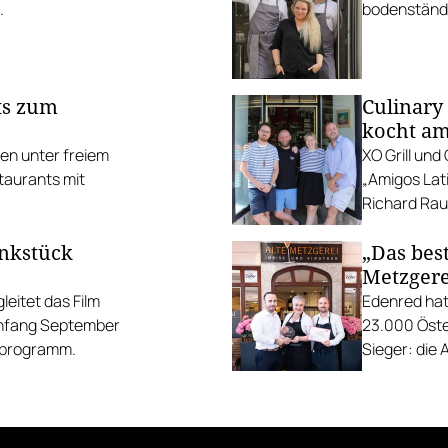
.
bodenständi
ts zum
Culinary
kocht am
ten unter freiem
XO Grill un
taurants mit
„Amigos Lati
Richard Rauc
unkstück
„Das best
Metzgere
eitet das Film
Edenred hat
Anfang September
23.000 Öste
gsprogramm.
Sieger: die 
die Linzer H