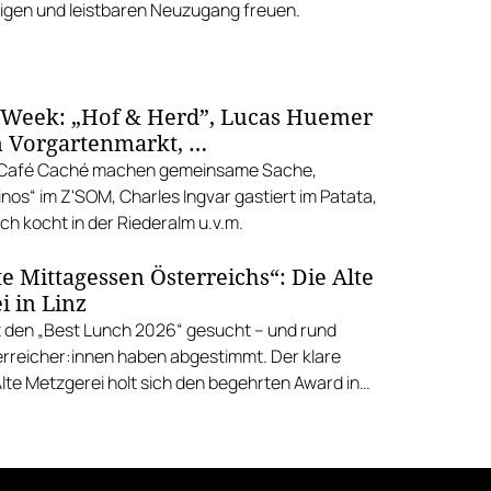
gen und leistbaren Neuzugang freuen.
 Week: „Hof & Herd”, Lucas Huemer
 Vorgartenmarkt, …
d Café Caché machen gemeinsame Sache,
nos“ im Z'SOM, Charles Ingvar gastiert im Patata,
h kocht in der Riederalm u.v.m.
e Mittagessen Österreichs“: Die Alte
i in Linz
 den „Best Lunch 2026“ gesucht – und rund
rreicher:innen haben abgestimmt. Der klare
Alte Metzgerei holt sich den begehrten Award in
errenstraße.