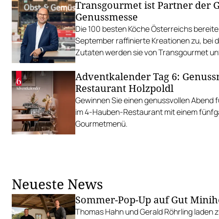
Transgourmet ist Partner der 
Genussmesse
Die 100 besten Köche Österreichs bereiten
September raffinierte Kreationen zu, bei 
Zutaten werden sie von Transgourmet unt
Adventkalender Tag 6: Genus
Restaurant Holzpoldl
Gewinnen Sie einen genussvollen Abend f
im 4-Hauben-Restaurant mit einem fünf
Gourmetmenü.
Neueste News
Sommer-Pop-Up auf Gut Minih
Thomas Hahn und Gerald Röhrling laden zu