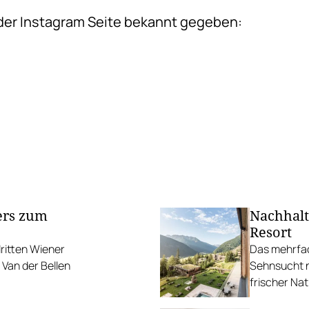
der Instagram Seite bekannt gegeben:
ers zum
Nachhalt
Resort
ritten Wiener
Das mehrfac
Van der Bellen
Sehnsucht n
frischer Na
Geheimnis 