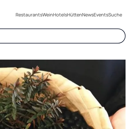
Restaurants
Wein
Hotels
Hütten
News
Events
Suche