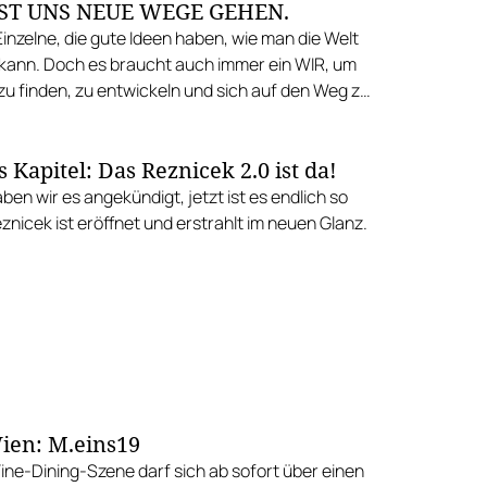
ST UNS NEUE WEGE GEHEN.
 neue Kraftplätze sorgen für die natürliche
gung.
inzelne, die gute Ideen haben, wie man die Welt
kann. Doch es braucht auch immer ein WIR, um
zu finden, zu entwickeln und sich auf den Weg zu
 Kapitel: Das Reznicek 2.0 ist da!
ben wir es angekündigt, jetzt ist es endlich so
znicek ist eröffnet und erstrahlt im neuen Glanz.
ien: M.eins19
Fine-Dining-Szene darf sich ab sofort über einen