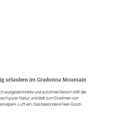
ig urlauben im Gradonna Mountain
h ausgezeichnete und autofreie Resort stillt die
ach purer Natur und lädt zum Einatmen von
tionalpark-Luft ein. Das besondere Feel-Good-
wartet ab dem Sommer 2021 im Wald um das