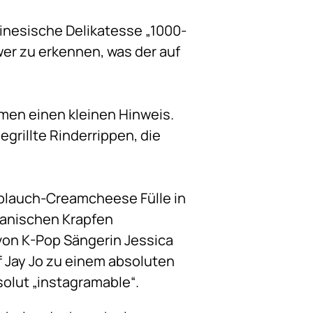
inesische Delikatesse „1000-
wer zu erkennen, was der auf
men einen kleinen Hinweis.
grillte Rinderrippen, die
oblauch-Creamcheese Fülle in
eanischen Krapfen
von K-Pop Sängerin Jessica
f Jay Jo zu einem absoluten
solut „instagramable“.