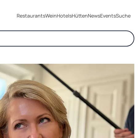
Restaurants
Wein
Hotels
Hütten
News
Events
Suche