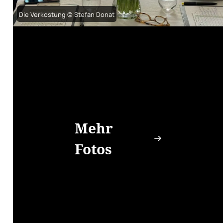
Die Verkostung © Stefan Donat
Mehr
Fotos