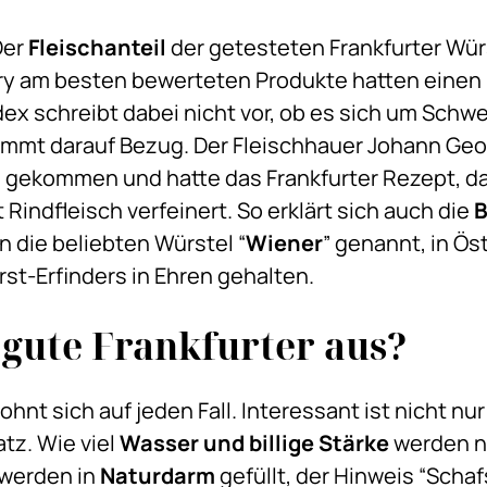
Der
Fleischanteil
der getesteten Frankfurter Wür
ury am besten bewerteten Produkte hatten einen 
ex schreibt dabei nicht vor, ob es sich um Schw
 nimmt darauf Bezug. Der Fleischhauer Johann Ge
n gekommen und hatte das Frankfurter Rezept, da
Rindfleisch verfeinert. So erklärt sich auch die
B
 die beliebten Würstel “
Wiener
” genannt, in Ös
st-Erfinders in Ehren gehalten.
gute Frankfurter aus?
lohnt sich auf jeden Fall. Interessant ist nicht nur
tz. Wie viel
Wasser und billige Stärke
werden n
 werden in
Naturdarm
gefüllt, der Hinweis “Schaf