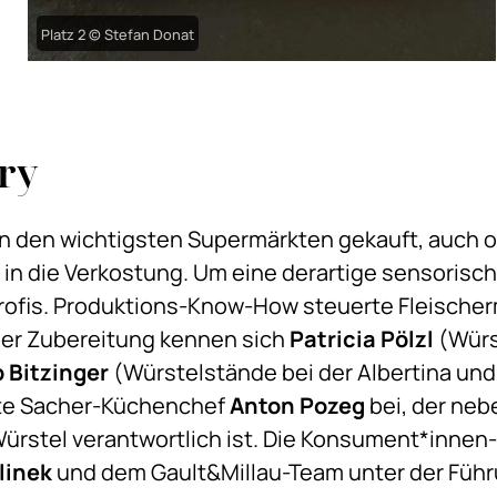
Platz 2 © Stefan Donat
ry
n den wichtigsten Supermärkten gekauft, auch o
 in die Verkostung. Um eine derartige sensorisc
Profis. Produktions-Know-How steuerte Fleische
der Zubereitung kennen sich
Patricia Pölzl
(Würs
 Bitzinger
(Würstelstände bei der Albertina und
rte Sacher-Küchenchef
Anton Pozeg
bei, der ne
ürstel verantwortlich ist. Die Konsument*innen
linek
und dem Gault&Millau-Team unter der Füh