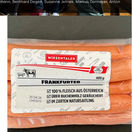
Jungmann, Bernhard Degen, Susanne Jelinek, Markus Dormayer, Anton