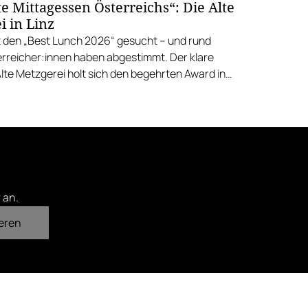
e Mittagessen Österreichs“: Die Alte
i in Linz
 den „Best Lunch 2026“ gesucht – und rund
rreicher:innen haben abgestimmt. Der klare
Alte Metzgerei holt sich den begehrten Award in
errenstraße.
 an.
eren