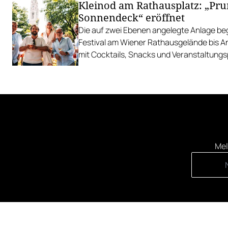
Kleinod am Rathausplatz: „Pr
Sonnendeck“ eröffnet
Die auf zwei Ebenen angelegte Anlage begl
Festival am Wiener Rathausgelände bis 
mit Cocktails, Snacks und Veranstaltun
Mel