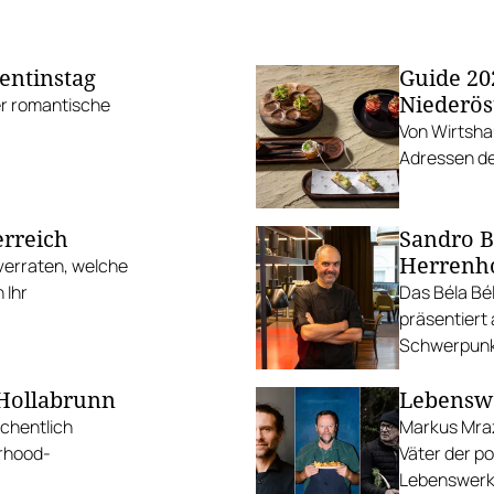
entinstag
Guide 20
Niederös
er romantische
Von Wirtsha
Adressen de
erreich
Sandro B
Herrenh
verraten, welche
 Ihr
Das Béla Bé
präsentiert 
Schwerpunk
 Hollabrunn
Lebenswe
chentlich
Markus Mraz
rhood-
Väter der p
Lebenswerk