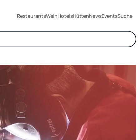
Restaurants
Wein
Hotels
Hütten
News
Events
Suche