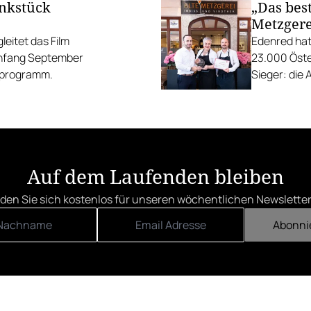
unkstück
„Das best
Metzgere
eitet das Film
Edenred hat
Anfang September
23.000 Öste
gsprogramm.
Sieger: die 
die Linzer H
Auf dem Laufenden bleiben
den Sie sich kostenlos für unseren wöchentlichen Newsletter
Abonni