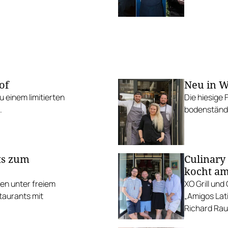
of
Neu in W
 einem limitierten
Die hiesige 
.
bodenständi
ts zum
Culinary
kocht am
ten unter freiem
XO Grill un
taurants mit
„Amigos Lati
Richard Rauc