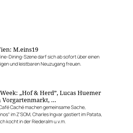
ien: M.eins19
Fine-Dining-Szene darf sich ab sofort über einen
gen und leistbaren Neuzugang freuen.
 Week: „Hof & Herd”, Lucas Huemer
 Vorgartenmarkt, …
d Café Caché machen gemeinsame Sache,
nos“ im Z'SOM, Charles Ingvar gastiert im Patata,
h kocht in der Riederalm u.v.m.