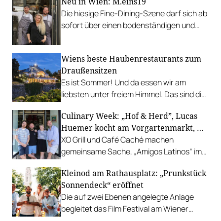
Neu in Wien: M.eins19
Die hiesige Fine-Dining-Szene darf sich ab
sofort über einen bodenständigen und
leistbaren Neuzugang freuen.
Wiens beste Haubenrestaurants zum
Draußensitzen
Es ist Sommer! Und da essen wir am
liebsten unter freiem Himmel. Das sind die
bestbewerteten Restaurants mit
Culinary Week: „Hof & Herd”, Lucas
Gastgarten.
Huemer kocht am Vorgartenmarkt, …
XO Grill und Café Caché machen
gemeinsame Sache, „Amigos Latinos“ im
Z'SOM, Charles Ingvar gastiert im Patata,
Kleinod am Rathausplatz: „Prunkstück
Richard Rauch kocht in der Riederalm
Sonnendeck“ eröffnet
u.v.m.
Die auf zwei Ebenen angelegte Anlage
begleitet das Film Festival am Wiener
Rathausgelände bis Anfang September