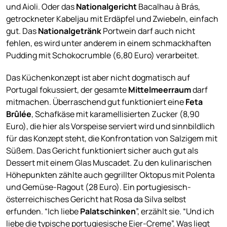
und Aioli. Oder das
Nationalgericht
Bacalhau à Brás,
getrockneter Kabeljau mit Erdäpfel und Zwiebeln, einfach
gut. Das
Nationalgetränk
Portwein darf auch nicht
fehlen, es wird unter anderem in einem schmackhaften
Pudding mit Schokocrumble (6,80 Euro) verarbeitet.
Das Küchenkonzept ist aber nicht dogmatisch auf
Portugal fokussiert, der gesamte
Mittelmeerraum
darf
mitmachen. Überraschend gut funktioniert eine
Feta
Brûlée
, Schafkäse mit karamellisierten Zucker (8,90
Euro), die hier als Vorspeise serviert wird und sinnbildlich
für das Konzept steht, die Konfrontation von Salzigem mit
Süßem. Das Gericht funktioniert sicher auch gut als
Dessert mit einem Glas Muscadet. Zu den kulinarischen
Höhepunkten zählte auch gegrillter Oktopus mit Polenta
und Gemüse-Ragout (28 Euro). Ein portugiesisch-
österreichisches Gericht hat Rosa da Silva selbst
erfunden. “Ich liebe
Palatschinken
”, erzählt sie. “Und ich
liebe die typische portugiesische Eier-Creme”. Was liegt