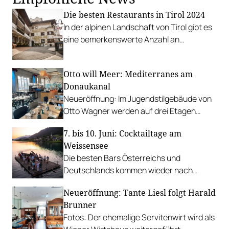
Die besten Restaurants in Tirol 2024
In der alpinen Landschaft von Tirol gibt es
eine bemerkenswerte Anzahl an
Haubenrestaurants. Wir stellen die besten
davon vor.
Otto will Meer: Mediterranes am
Donaukanal
Neueröffnung: Im Jugendstilgebäude von
Otto Wagner werden auf drei Etagen
Tapas, Meeresfrüchte, frische Fische und
7. bis 10. Juni: Cocktailtage am
mehr serviert.
Weissensee
Die besten Bars Österreichs und
Deutschlands kommen wieder nach
Kärnten und bieten eine Leistungsschau.
Neueröffnung: Tante Liesl folgt Harald
Brunner
Fotos: Der ehemalige Servitenwirt wird als