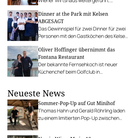
Wiener Wirtshaus weitergeführt.
Gastronom Liljan Credico hat eine
Dinner at the Park mit Kelsen
Idealbesetzung gefunden.
ABGESAGT
Das Gewinnspiel für zwei Dinner für zwei
Personen mit den Gastköchen des Kelsen
im Parlament ist leider hinfällig.
Oliver Hoffinger übernimmt das
Fontana Restaurant
Der bekannte Fernsehkoch ist neuer
Küchenchef beim Golfclub in
Oberwaltersdorf, Partnerin Jennifer
Berger macht die Restaurantleitung.
Neueste News
Sommer-Pop-Up auf Gut Minihof
Thomas Hahn und Gerald Röhrling laden
zu einem limitierten Pop-Up zwischen
Garten, Feuer und Tafel.