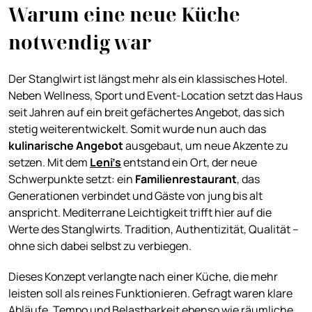
Warum eine neue Küche
notwendig war
Der Stanglwirt ist längst mehr als ein klassisches Hotel.
Neben Wellness, Sport und Event-Location setzt das Haus
seit Jahren auf ein breit gefächertes Angebot, das sich
stetig weiterentwickelt. Somit wurde nun auch das
kulinarische Angebot
ausgebaut, um neue Akzente zu
setzen. Mit dem
Leni’s
entstand ein Ort, der neue
Schwerpunkte setzt: ein
Familienrestaurant
, das
Generationen verbindet und Gäste von jung bis alt
anspricht. Mediterrane Leichtigkeit trifft hier auf die
Werte des Stanglwirts. Tradition, Authentizität, Qualität –
ohne sich dabei selbst zu verbiegen.
Dieses Konzept verlangte nach einer Küche, die mehr
leisten soll als reines Funktionieren. Gefragt waren klare
Abläufe, Tempo und Belastbarkeit ebenso wie räumliche