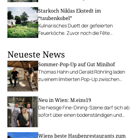
Wörthersee.
Starkoch Niklas Ekstedt im
“taubenkobel”
Kulinarisches Duett der gefeierten
Feuerköche. Zuvor noch die Fête
nationale Française mit Alain Weissgerber.
Neueste News
Sommer-Pop-Up auf Gut Minihof
Thomas Hahn und Gerald Röhrling laden
zu einem limitierten Pop-Up zwischen
Garten, Feuer und Tafel.
Neu in Wien: M.eins19
Die hiesige Fine-Dining-Szene darf sich ab
sofort über einen bodenständigen und
leistbaren Neuzugang freuen.
Wiens beste Haubenrestaurants zum