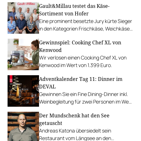
Gault&Millau testet das Käse-
Sortiment von Hofer
Eine prominent besetzte Jury kürte Sieger
in den Kategorien Frischkäse, Weichkäse
und Hartkäse.
Gewinnspiel: Cooking Chef XL von
Kenwood
Wir verlosen einen Cooking Chef XL von
Kenwood im Wert von 1.399 Euro.
Adventkalender Tag 11: Dinner im
DEVAL
Gewinnen Sie ein Fine Dining-Dinner inkl.
Weinbegleitung für zwei Personen im Wert
von 360 Euro.
Der Mundschenk hat den See
getauscht
Andreas Katona übersiedelt sein
Restaurant vom Längsee an den