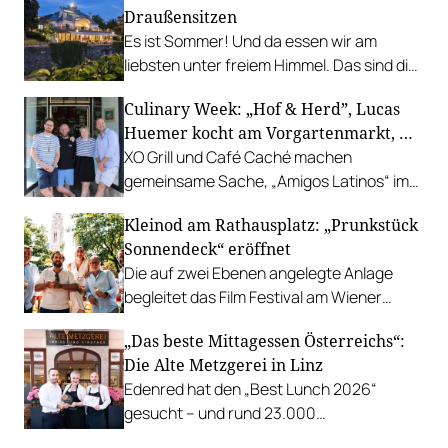
Draußensitzen
Es ist Sommer! Und da essen wir am
liebsten unter freiem Himmel. Das sind die
bestbewerteten Restaurants mit
Culinary Week: „Hof & Herd”, Lucas
Gastgarten.
Huemer kocht am Vorgartenmarkt, …
XO Grill und Café Caché machen
gemeinsame Sache, „Amigos Latinos“ im
Z'SOM, Charles Ingvar gastiert im Patata,
Kleinod am Rathausplatz: „Prunkstück
Richard Rauch kocht in der Riederalm
Sonnendeck“ eröffnet
u.v.m.
Die auf zwei Ebenen angelegte Anlage
begleitet das Film Festival am Wiener
Rathausgelände bis Anfang September
„Das beste Mittagessen Österreichs“:
mit Cocktails, Snacks und
Die Alte Metzgerei in Linz
Veranstaltungsprogramm.
Edenred hat den „Best Lunch 2026“
gesucht – und rund 23.000
Österreicher:innen haben abgestimmt.