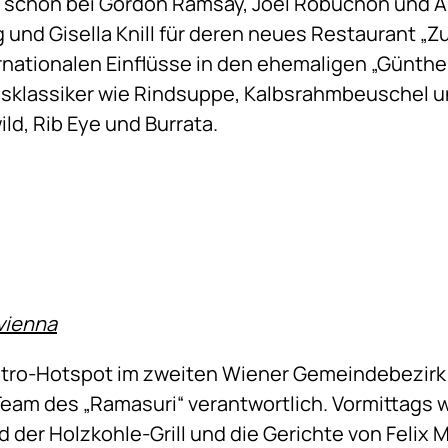
 schon bei Gordon Ramsay, Joël Robuchon und An
nd Gisella Knill für deren neues Restaurant „Zu
nationalen Einflüsse in den ehemaligen „Günther’
sklassiker wie Rindsuppe, Kalbsrahmbeuschel un
d, Rib Eye und Burrata.
vienna
stro-Hotspot im zweiten Wiener Gemeindebezirk 
eam des „Ramasuri“ verantwortlich. Vormittags w
der Holzkohle-Grill und die Gerichte von Felix Mü