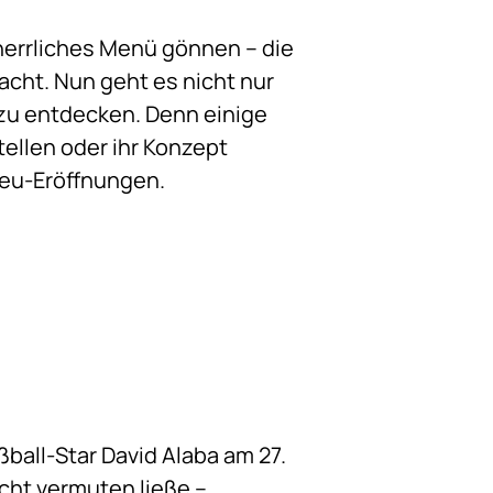
 herrliches Menü gönnen – die
acht. Nun geht es nicht nur
zu entdecken. Denn einige
ellen oder ihr Konzept
Neu-Eröffnungen.
ball-Star David Alaba am 27.
cht vermuten ließe ­­–