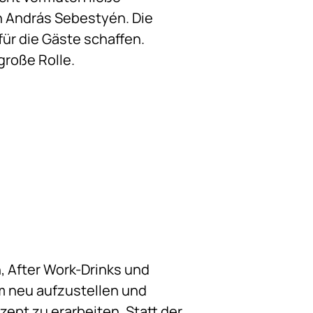
n András Sebestyén. Die
für die Gäste schaffen.
große Rolle.
h, After Work-Drinks und
m neu aufzustellen und
pt zu erarbeiten. Statt der