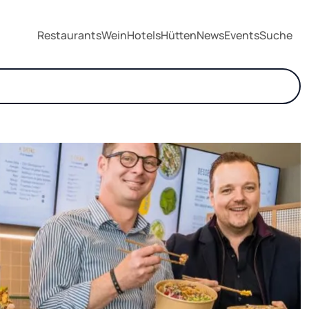
Restaurants
Wein
Hotels
Hütten
News
Events
Suche