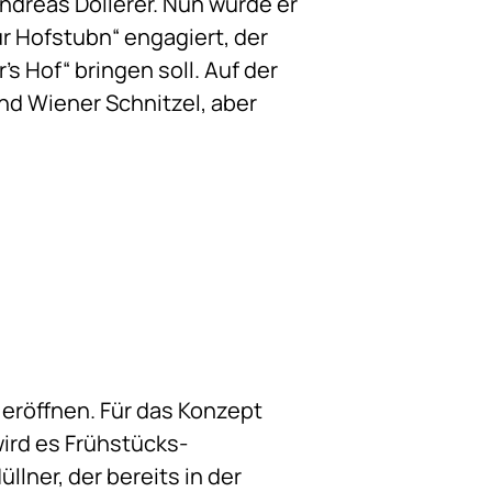
dreas Döllerer. Nun wurde er
r Hofstubn“ engagiert, der
s Hof“ bringen soll. Auf der
d Wiener Schnitzel, aber
eröffnen. Für das Konzept
ird es Frühstücks-
llner, der bereits in der