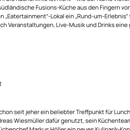
 südländische Fusions-Küche aus den Fingern vo
en „Eatertainment“-Lokal ein „Rund-um-Erlebnis“ 
ch Veranstaltungen, Live-Musik und Drinks eine 
m
chon seit jeher ein beliebter Treffpunkt für Lunc
ndreas Wiesmüller dafür genutzt, sein Küchentea
henchef Markus Höller ein neues Kulinarik-Konze