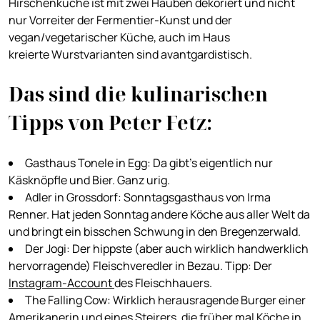
Hirschenküche ist mit zwei Hauben dekoriert und nicht
nur Vorreiter der Fermentier-Kunst und der
vegan/vegetarischer Küche, auch im Haus
kreierte Wurstvarianten sind avantgardistisch.
Das sind die kulinarischen
Tipps von Peter Fetz:
Gasthaus Tonele in Egg: Da gibt's eigentlich nur
Käsknöpfle und Bier. Ganz urig.
Adler in Grossdorf: Sonntagsgasthaus von Irma
Renner. Hat jeden Sonntag andere Köche aus aller Welt da
und bringt ein bisschen Schwung in den Bregenzerwald.
Der Jogi: Der hippste (aber auch wirklich handwerklich
hervorragende) Fleischveredler in Bezau. Tipp: Der
Instagram-Account
des Fleischhauers.
The Falling Cow: Wirklich herausragende Burger einer
Amerikanerin und eines Steirers, die früher mal Köche in