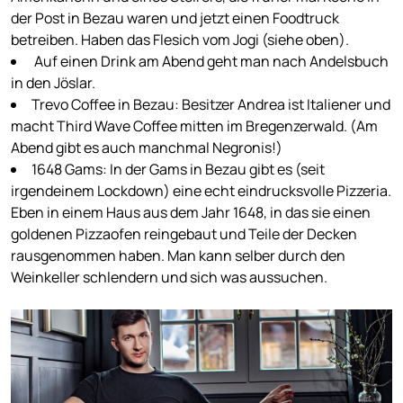
der Post in Bezau waren und jetzt einen Foodtruck
betreiben. Haben das Flesich vom Jogi (siehe oben).
Auf einen Drink am Abend geht man nach Andelsbuch
in den Jöslar.
Trevo Coffee in Bezau: Besitzer Andrea ist Italiener und
macht Third Wave Coffee mitten im Bregenzerwald. (Am
Abend gibt es auch manchmal Negronis!)
1648 Gams: In der Gams in Bezau gibt es (seit
irgendeinem Lockdown) eine echt eindrucksvolle Pizzeria.
Eben in einem Haus aus dem Jahr 1648, in das sie einen
goldenen Pizzaofen reingebaut und Teile der Decken
rausgenommen haben. Man kann selber durch den
Weinkeller schlendern und sich was aussuchen.