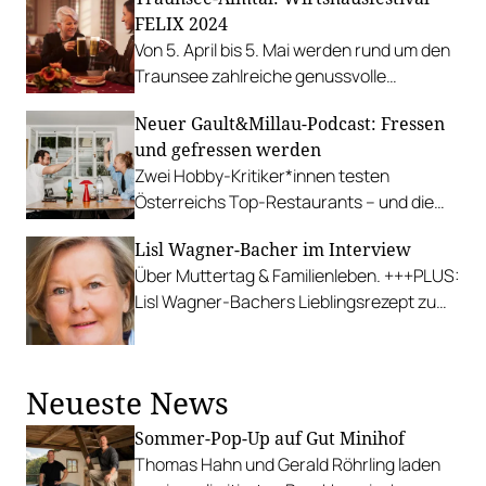
verbindet das Haus bis heute gelebte
FELIX 2024
Tradition, ehrliche Küche und herzliche
Von 5. April bis 5. Mai werden rund um den
Gastfreundschaft.
Traunsee zahlreiche genussvolle
Veranstaltungen abgehalten.
Neuer Gault&Millau-Podcast: Fressen
und gefressen werden
Zwei Hobby-Kritiker*innen testen
Österreichs Top-Restaurants – und die
Köch*innen urteilen.
Lisl Wagner-Bacher im Interview
Über Muttertag & Familienleben. +++PLUS:
Lisl Wagner-Bachers Lieblingsrezept zum
Muttertag +++
Neueste News
Sommer-Pop-Up auf Gut Minihof
Thomas Hahn und Gerald Röhrling laden