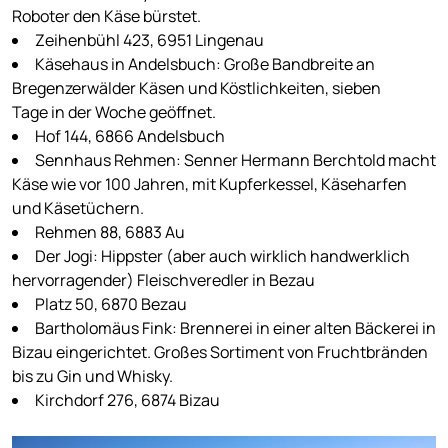
Roboter den Käse bürstet.
Zeihenbühl 423, 6951 Lingenau
Käsehaus in Andelsbuch: Große Bandbreite an
Bregenzerwälder Käsen und Köstlichkeiten, sieben
Tage in der Woche geöffnet.
Hof 144, 6866 Andelsbuch
Sennhaus Rehmen: Senner Hermann Berchtold macht
Käse wie vor 100 Jahren, mit Kupferkessel, Käseharfen
und Käsetüchern.
Rehmen 88, 6883 Au
Der Jogi: Hippster (aber auch wirklich handwerklich
hervorragender) Fleischveredler in Bezau
Platz 50, 6870 Bezau
Bartholomäus Fink: Brennerei in einer alten Bäckerei in
Bizau eingerichtet. Großes Sortiment von Fruchtbränden
bis zu Gin und Whisky.
Kirchdorf 276, 6874 Bizau