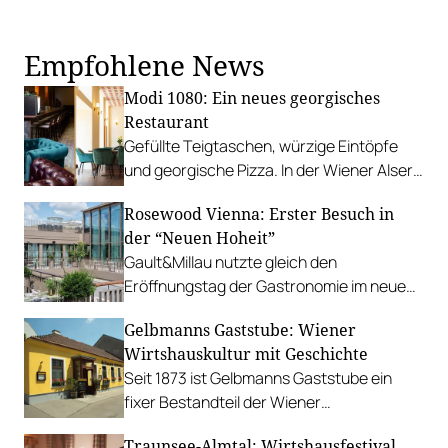
Empfohlene News
Modi 1080: Ein neues georgisches
Restaurant
Gefüllte Teigtaschen, würzige Eintöpfe
und georgische Pizza. In der Wiener Alser
Straße hat das „Modi 1080“ eröffnet.
Rosewood Vienna: Erster Besuch in
der “Neuen Hoheit”
Gault&Millau nutzte gleich den
Eröffnungstag der Gastronomie im neuen
Luxushotel am Wiener Graben und wurde
Gelbmanns Gaststube: Wiener
sehr herzlich empfangen.
Wirtshauskultur mit Geschichte
Seit 1873 ist Gelbmanns Gaststube ein
fixer Bestandteil der Wiener
Wirtshauslandschaft. In Ottakring
Traunsee-Almtal: Wirtshausfestival