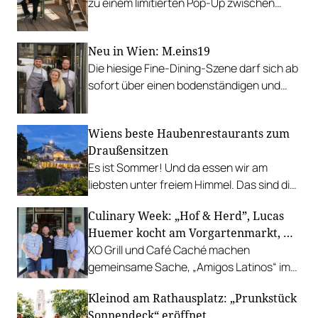
zu einem limitierten Pop-Up zwischen
Garten, Feuer und Tafel.
Neu in Wien: M.eins19
Die hiesige Fine-Dining-Szene darf sich ab
sofort über einen bodenständigen und
leistbaren Neuzugang freuen.
Wiens beste Haubenrestaurants zum
Draußensitzen
Es ist Sommer! Und da essen wir am
liebsten unter freiem Himmel. Das sind die
bestbewerteten Restaurants mit
Culinary Week: „Hof & Herd”, Lucas
Gastgarten.
Huemer kocht am Vorgartenmarkt, …
XO Grill und Café Caché machen
gemeinsame Sache, „Amigos Latinos“ im
Z'SOM, Charles Ingvar gastiert im Patata,
Kleinod am Rathausplatz: „Prunkstück
Richard Rauch kocht in der Riederalm
Sonnendeck“ eröffnet