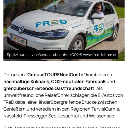
Spritztour mit viel Genuss, aber ohne CO2 © www.fred-fahren.at
Die neuen "
GenussTOURENdelGusto
“ kombinieren
nachhaltige Kulinarik
,
CO2-neutralen Fahrspaß
und
grenzüberschreitende Gastfreundschaft
. Als
umweltfreundliche Reiseführer schlagen die E-Autos von
FReD dabei eine länderübergreifende Brücke zwischen
Genießern und Veredlern in den Regionen Tarvis|Carnia,
Nassfeld-Pressegger See, Lesachtal und Weissensee.