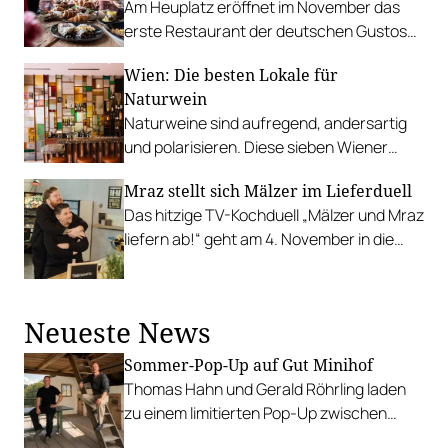
Am Heuplatz eröffnet im November das
erste Restaurant der deutschen Gustoso-
Gruppe in Österreich. Villach soll folgen.
Wien: Die besten Lokale für
Naturwein
Naturweine sind aufregend, andersartig
und polarisieren. Diese sieben Wiener
Betriebe gewähren Einblicke in die
Mraz stellt sich Mälzer im Lieferduell
facettenreiche Welt der Natural Wines.
Das hitzige TV-Kochduell „Mälzer und Mraz
liefern ab!“ geht am 4. November in die
nächste Runde.
Neueste News
Sommer-Pop-Up auf Gut Minihof
Thomas Hahn und Gerald Röhrling laden
zu einem limitierten Pop-Up zwischen
Garten, Feuer und Tafel.