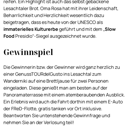
reifen. Ein Highlight ist auch das selbst gebackene
Lesachtaler Brot. Oma Rosa hat mit ihrer Leidenschaft,
Beharrlichkeit und Herzlichkeit wesentlich dazu
beigetragen, dass es heute von der UNESCO als
immaterielles Kulturerbe
geführt und mit dem „
Slow
Food
Presidio“-Siegel ausgezeichnet wurde.
Gewinnspiel
Die Gewinnerin bzw. der Gewinner wird ganz herzlich zu
einer GenussTOURdelGusto ins Lesachtal zum
Wanderniki auf eine Brettljause für zwei Personen
eingeladen. Diese genießt man am besten auf der
Panoramaterrasse mit einem atemberaubenden Ausblick.
Ein Erlebnis wird auch die Fahrt dorthin mit einem E-Auto
der FReD-Flotte, gratis tanken vor Ort inklusive.
Beantworten Sie untenstehende Gewinnfrage und
nehmen Sie an der Verlosung teil!