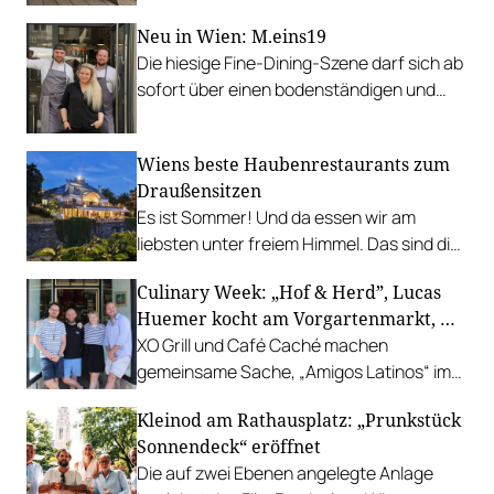
Neu in Wien: M.eins19
Die hiesige Fine-Dining-Szene darf sich ab
sofort über einen bodenständigen und
leistbaren Neuzugang freuen.
Wiens beste Haubenrestaurants zum
Draußensitzen
Es ist Sommer! Und da essen wir am
liebsten unter freiem Himmel. Das sind die
bestbewerteten Restaurants mit
Culinary Week: „Hof & Herd”, Lucas
Gastgarten.
Huemer kocht am Vorgartenmarkt, …
XO Grill und Café Caché machen
gemeinsame Sache, „Amigos Latinos“ im
Z'SOM, Charles Ingvar gastiert im Patata,
Kleinod am Rathausplatz: „Prunkstück
Richard Rauch kocht in der Riederalm
Sonnendeck“ eröffnet
u.v.m.
Die auf zwei Ebenen angelegte Anlage