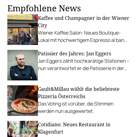
Empfohlene News
Kaffee und Champagner in der Wiener
City
Wiener Kaffee Salon: Neues Boutique-
Lokal mit hochwertigem Espresso al banco
und einer schönen Champagner-Auswahl.
Patissier des Jahres: Jan Eggers
Jan Eggers zählt hochkarätige Stationen –
nun verantwortet er die Patisserie in der
Goldenen Birn in Graz. Wir gratulieren dem
Patissier des Jahres 2024!
Gault&Millau wählt die beliebteste
Pizzeria Österreichs
Das Voting ist vorüber, die Stimmen
werden nun ausgewertet.
Cotidiano: Neues Restaurant in
Klagenfurt