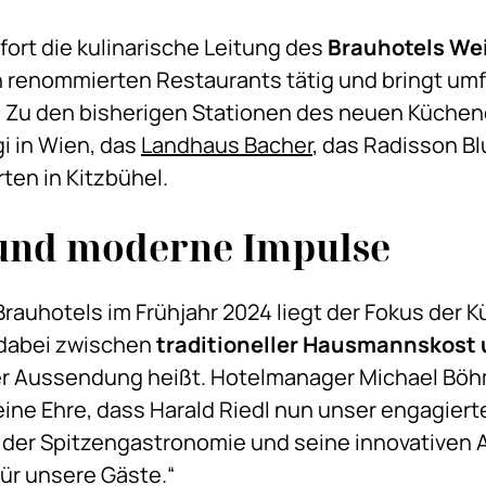
fort die kulinarische Leitung des
Brauhotels We
n renommierten Restaurants tätig und bringt um
 Zu den bisherigen Stationen des neuen Küchen
i in Wien, das
Landhaus Bacher
, das Radisson Bl
ten in Kitzbühel.
 und moderne Impulse
auhotels im Frühjahr 2024 liegt der Fokus der K
 dabei zwischen
t
raditioneller Hausmannskost
er Aussendung heißt. Hotelmanager Michael Böhme
eine Ehre, dass Harald Riedl nun unser engagiert
 der Spitzengastronomie und seine innovativen 
ür unsere Gäste.“