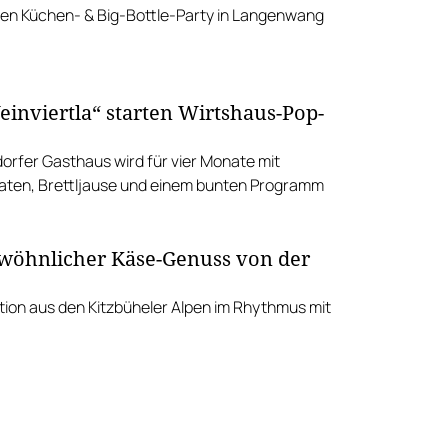
en Küchen- & Big-Bottle-Party in Langenwang
inviertla“ starten Wirtshaus-Pop-
orfer Gasthaus wird für vier Monate mit
ten, Brettljause und einem bunten Programm
öhnlicher Käse-Genuss von der
ion aus den Kitzbüheler Alpen im Rhythmus mit