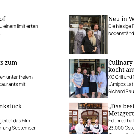
of
Neu in W
 einem limitierten
Die hiesige 
.
bodenständi
ts zum
Culinary
kocht am
ten unter freiem
XO Grill un
taurants mit
„Amigos Lati
Richard Rauc
unkstück
„Das best
Metzgere
eitet das Film
Edenred hat
Anfang September
23.000 Öste