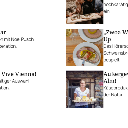
hochkarätig
ein.
Bar
„Zwoa We
Up
n mit Noel Pusch
eration.
Das Hörersd
Schweinsbra
bespielt.
 Vive Vienna!
Außergew
Alm!
ltiger Auswahl
tion.
Käseprodukt
der Natur.