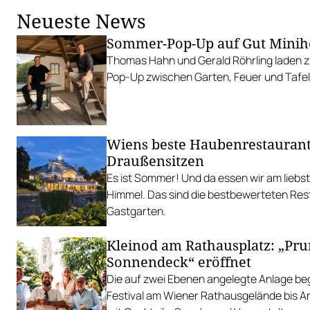
Neueste News
Sommer-Pop-Up auf Gut Minih
Thomas Hahn und Gerald Röhrling laden zu
Pop-Up zwischen Garten, Feuer und Tafel
Wiens beste Haubenrestauran
Draußensitzen
Es ist Sommer! Und da essen wir am liebs
Himmel. Das sind die bestbewerteten Res
Gastgarten.
Kleinod am Rathausplatz: „Pr
Sonnendeck“ eröffnet
Die auf zwei Ebenen angelegte Anlage begl
Festival am Wiener Rathausgelände bis 