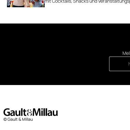
mit Cocktails, Snacks und Veranstaltun
Mel
© Gault & Millau