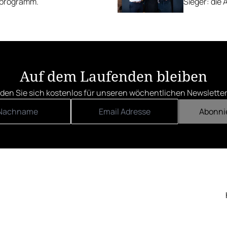
gsprogramm.
Sieger: die 
die Linzer H
Auf dem Laufenden bleiben
den Sie sich kostenlos für unseren wöchentlichen Newsletter
Abonni