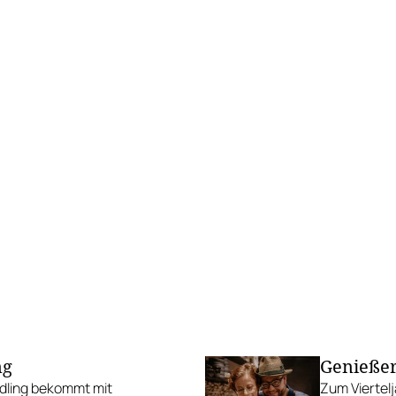
ng
Genießer
dling bekommt mit
Zum Viertel