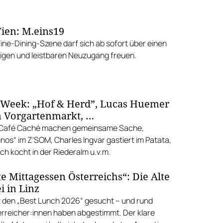
ien: M.eins19
Fine-Dining-Szene darf sich ab sofort über einen
gen und leistbaren Neuzugang freuen.
 Week: „Hof & Herd”, Lucas Huemer
 Vorgartenmarkt, …
d Café Caché machen gemeinsame Sache,
nos“ im Z'SOM, Charles Ingvar gastiert im Patata,
h kocht in der Riederalm u.v.m.
e Mittagessen Österreichs“: Die Alte
i in Linz
 den „Best Lunch 2026“ gesucht – und rund
rreicher:innen haben abgestimmt. Der klare