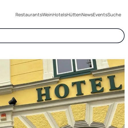
Restaurants
Wein
Hotels
Hütten
News
Events
Suche