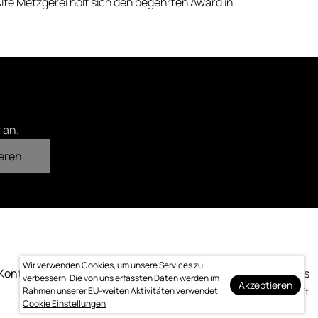
Alte Metzgerei holt sich den begehrten Award in
errenstraße.
 an.
eren
Wir verwenden Cookies, um unsere Services zu
Kontakt
Impressum
Datenschutz
Bewertung
Logo-Downloads
verbessern. Die von uns erfassten Daten werden im
Akzeptieren
Rahmen unserer EU-weiten Aktivitäten verwendet.
Made with ❤️ by bitcraft
Cookie Einstellungen