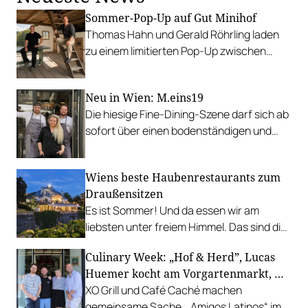
Sommer-Pop-Up auf Gut Minihof
Thomas Hahn und Gerald Röhrling laden
zu einem limitierten Pop-Up zwischen
Garten, Feuer und Tafel.
Neu in Wien: M.eins19
Die hiesige Fine-Dining-Szene darf sich ab
sofort über einen bodenständigen und
leistbaren Neuzugang freuen.
Wiens beste Haubenrestaurants zum
Draußensitzen
Es ist Sommer! Und da essen wir am
liebsten unter freiem Himmel. Das sind die
bestbewerteten Restaurants mit
Culinary Week: „Hof & Herd”, Lucas
Gastgarten.
Huemer kocht am Vorgartenmarkt, …
XO Grill und Café Caché machen
gemeinsame Sache, „Amigos Latinos“ im