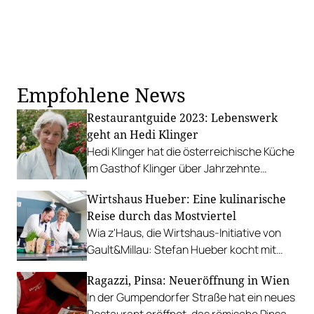
Empfohlene News
Restaurantguide 2023: Lebenswerk
geht an Hedi Klinger
Hedi Klinger hat die österreichische Küche
im Gasthof Klinger über Jahrzehnte
perfektioniert. Im Restaurantguide 2023
Wirtshaus Hueber: Eine kulinarische
wird sie für ihr Lebenswerk ausgezeichnet.
Reise durch das Mostviertel
Wia z'Haus, die Wirtshaus-Initiative von
Gault&Millau: Stefan Hueber kocht mit
Martina Hohenlohe geschmorte
Ragazzi, Pinsa: Neueröffnung in Wien
Ochsenbackerl.
In der Gumpendorfer Straße hat ein neues
Restaurant eröffnet, das römische Pinsa