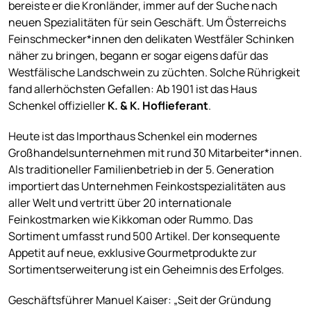
bereiste er die Kronländer, immer auf der Suche nach
neuen Spezialitäten für sein Geschäft. Um Österreichs
Feinschmecker*innen den delikaten Westfäler Schinken
näher zu bringen, begann er sogar eigens dafür das
Westfälische Landschwein zu züchten. Solche Rührigkeit
fand allerhöchsten Gefallen: Ab 1901 ist das Haus
Schenkel offizieller
K. & K. Hoflieferant
.
Heute ist das Importhaus Schenkel ein modernes
Großhandelsunternehmen mit rund 30 Mitarbeiter*innen.
Als traditioneller Familienbetrieb in der 5. Generation
importiert das Unternehmen Feinkostspezialitäten aus
aller Welt und vertritt über 20 internationale
Feinkostmarken wie Kikkoman oder Rummo. Das
Sortiment umfasst rund 500 Artikel. Der konsequente
Appetit auf neue, exklusive Gourmetprodukte zur
Sortimentserweiterung ist ein Geheimnis des Erfolges.
Geschäftsführer Manuel Kaiser: „Seit der Gründung