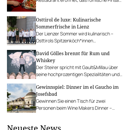
nach Wien bringt.
Osttirol de luxe: Kulinarische
Sommerfrische in Lienz
Der Lienzer Sommer wird kulinarisch –
Osttirols Spitzenköch*innen
demonstrieren in der Altstadt ihr Können.
David Gölles brennt für Rum und
Mittendrin auch die beiden JRE Josef
Whiskey
Mühlmann (Gannerhof) sowie Gastkoch
Der Steirer spricht mit Gault&Millau über
Hannes Müller (Die Forelle).
seine hochprozentigen Spezialitäten und
"Experimente", die noch in Fässern
Gewinnspiel: Dinner im el Gaucho im
schlummern.
Josefsbad
Gewinnen Sie einen Tisch für zwei
Personen beim Wine Makers Dinner –
Spring Edition mit dem Weingut Salomon.
Neueste News