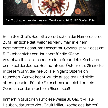
Ein Glückspiel, bei dem es nur Gewinner gibt © JRE Stefan Eder
Beim JRE Chef's Roulette verrät schon der Name, dass der
Zufall entscheidet, welches Menü man in einem
bestimmten Restaurant bekommt. Gewiss ist nur, dass am
5. Oktober nicht der Hausherr für die Küche
verantworltlich ist, sondern ein befreundeter Koch aus
dem Pool der Jeunes Restaurateurs Österreich. 29 sind es
in diesem Jahr, die ihre Lokale in ganz Österreich
tauschen. Wer wo kocht, wurde ausgelost und bleibt
streng geheim. Für alle Feinschmecker nicht nur ein
Genuss, sondern auch ein Riesenspaß.
Immerhin tauschen auf diese Weise 86 Gault Millau-
Hauben, darunter vier „Gault Millau-Köche des Jahres“,