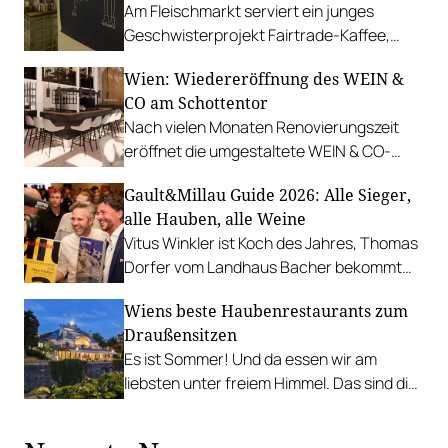
Am Fleischmarkt serviert ein junges
Geschwisterprojekt Fairtrade-Kaffee,
Matcha und Functional Drinks.
Wien: Wiedereröffnung des WEIN &
CO am Schottentor
Nach vielen Monaten Renovierungszeit
eröffnet die umgestaltete WEIN & CO-
Lokalität am Schottentor wieder ihre
Gault&Millau Guide 2026: Alle Sieger,
Pforten.
alle Hauben, alle Weine
Vitus Winkler ist Koch des Jahres, Thomas
Dorfer vom Landhaus Bacher bekommt
die fünfte Haube, Georg Prieler stellt den
Wiens beste Haubenrestaurants zum
Wein des Jahres, und vieles vieles mehr!
Draußensitzen
Es ist Sommer! Und da essen wir am
liebsten unter freiem Himmel. Das sind die
bestbewerteten Restaurants mit
Gastgarten.