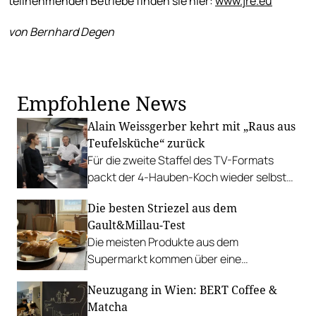
teilnehmenden Betriebe finden sie hier:
www.jre.eu
von Bernhard Degen
Empfohlene News
Alain Weissgerber kehrt mit „Raus aus
Teufelsküche“ zurück
Für die zweite Staffel des TV-Formats
packt der 4-Hauben-Koch wieder selbst
mit an.
Die besten Striezel aus dem
Gault&Millau-Test
Die meisten Produkte aus dem
Supermarkt kommen über eine
Basisqualität nicht hinaus. Als Unterlage
Neuzugang in Wien: BERT Coffee &
für Marmelade & Co eignen sie sich aber
Matcha
immerhin.