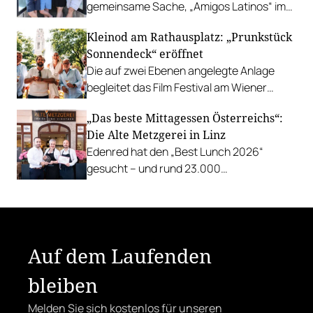
gemeinsame Sache, „Amigos Latinos“ im
Z'SOM, Charles Ingvar gastiert im Patata,
Kleinod am Rathausplatz: „Prunkstück
Richard Rauch kocht in der Riederalm
Sonnendeck“ eröffnet
u.v.m.
Die auf zwei Ebenen angelegte Anlage
begleitet das Film Festival am Wiener
Rathausgelände bis Anfang September
„Das beste Mittagessen Österreichs“:
mit Cocktails, Snacks und
Die Alte Metzgerei in Linz
Veranstaltungsprogramm.
Edenred hat den „Best Lunch 2026“
gesucht – und rund 23.000
Österreicher:innen haben abgestimmt.
Der klare Sieger: die Alte Metzgerei holt
sich den begehrten Award in die Linzer
Herrenstraße.
Auf dem Laufenden
bleiben
Melden Sie sich kostenlos für unseren