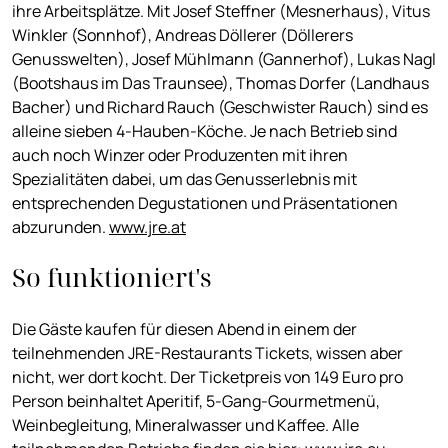
ihre Arbeitsplätze. Mit Josef Steffner (Mesnerhaus), Vitus
Winkler (Sonnhof), Andreas Döllerer (Döllerers
Genusswelten), Josef Mühlmann (Gannerhof), Lukas Nagl
(Bootshaus im Das Traunsee), Thomas Dorfer (Landhaus
Bacher) und Richard Rauch (Geschwister Rauch) sind es
alleine sieben 4-Hauben-Köche. Je nach Betrieb sind
auch noch Winzer oder Produzenten mit ihren
Spezialitäten dabei, um das Genusserlebnis mit
entsprechenden Degustationen und Präsentationen
abzurunden.
www.jre.at
So funktioniert's
Die Gäste kaufen für diesen Abend in einem der
teilnehmenden JRE-Restaurants Tickets, wissen aber
nicht, wer dort kocht. Der Ticketpreis von 149 Euro pro
Person beinhaltet Aperitif, 5-Gang-Gourmetmenü,
Weinbegleitung, Mineralwasser und Kaffee. Alle