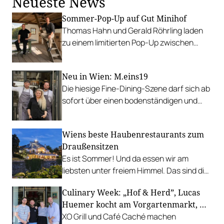
Neueste News
Sommer-Pop-Up auf Gut Minihof
Thomas Hahn und Gerald Röhrling laden
zu einem limitierten Pop-Up zwischen
Garten, Feuer und Tafel.
Neu in Wien: M.eins19
Die hiesige Fine-Dining-Szene darf sich ab
sofort über einen bodenständigen und
leistbaren Neuzugang freuen.
Wiens beste Haubenrestaurants zum
Draußensitzen
Es ist Sommer! Und da essen wir am
liebsten unter freiem Himmel. Das sind die
bestbewerteten Restaurants mit
Culinary Week: „Hof & Herd”, Lucas
Gastgarten.
Huemer kocht am Vorgartenmarkt, …
XO Grill und Café Caché machen