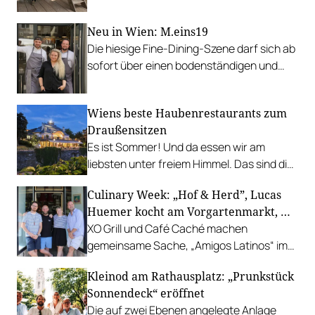
Garten, Feuer und Tafel.
Neu in Wien: M.eins19
Die hiesige Fine-Dining-Szene darf sich ab
sofort über einen bodenständigen und
leistbaren Neuzugang freuen.
Wiens beste Haubenrestaurants zum
Draußensitzen
Es ist Sommer! Und da essen wir am
liebsten unter freiem Himmel. Das sind die
bestbewerteten Restaurants mit
Culinary Week: „Hof & Herd”, Lucas
Gastgarten.
Huemer kocht am Vorgartenmarkt, …
XO Grill und Café Caché machen
gemeinsame Sache, „Amigos Latinos“ im
Z'SOM, Charles Ingvar gastiert im Patata,
Kleinod am Rathausplatz: „Prunkstück
Richard Rauch kocht in der Riederalm
Sonnendeck“ eröffnet
u.v.m.
Die auf zwei Ebenen angelegte Anlage