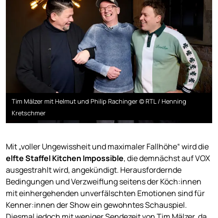
Tim Mälzer mit Helmut und Philip Rachinger © RTL / Henning
Kretschmer
Mit „voller Ungewissheit und maximaler Fallhöhe“ wird die
elfte Staffel Kitchen Impossible
, die demnächst auf VOX
ausgestrahlt wird, angekündigt. Herausfordernde
Bedingungen und Verzweiflung seitens der Köch:innen
mit einhergehenden unverfälschten Emotionen sind für
Kenner:innen der Show ein gewohntes Schauspiel.
Diesmal jedoch mit weniger Sendezeit von Tim Mälzer, da