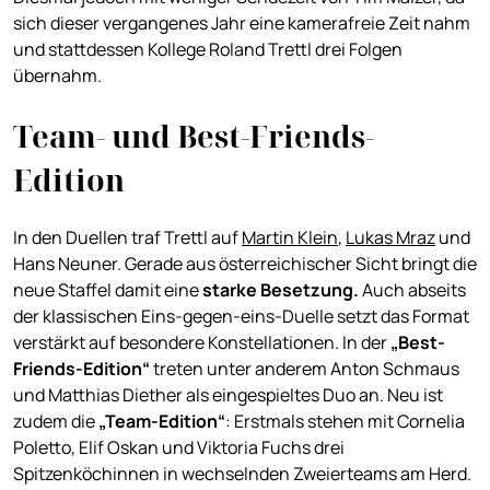
sich dieser vergangenes Jahr eine kamerafreie Zeit nahm
und stattdessen Kollege Roland Trettl drei Folgen
übernahm.
Team- und Best-Friends-
Edition
In den Duellen traf Trettl auf
Martin Klein
,
Lukas Mraz
und
Hans Neuner. Gerade aus österreichischer Sicht bringt die
neue Staffel damit eine
starke Besetzung.
Auch abseits
der klassischen Eins-gegen-eins-Duelle setzt das Format
verstärkt auf besondere Konstellationen. In der
„Best-
Friends-Edition“
treten unter anderem Anton Schmaus
und Matthias Diether als eingespieltes Duo an. Neu ist
zudem die
„
T
eam-Edition
“
: Erstmals stehen mit Cornelia
Poletto, Elif Oskan und Viktoria Fuchs drei
Spitzenköchinnen in wechselnden Zweierteams am Herd.