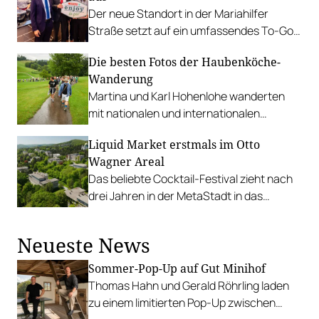
Der neue Standort in der Mariahilfer
Straße setzt auf ein umfassendes To-Go-
Sortiment. Außerdem: neue Kooperation
Die besten Fotos der Haubenköche-
mit MAKA Ramen.
Wanderung
Martina und Karl Hohenlohe wanderten
mit nationalen und internationalen
Spitzenköch*innen und Winzer*innen
Liquid Market erstmals im Otto
durch das Südburgenland.
Wagner Areal
Das beliebte Cocktail-Festival zieht nach
drei Jahren in der MetaStadt in das
ehemalige Krankenhaus-Gelände auf der
Baumgartner Höhe.
Neueste News
Sommer-Pop-Up auf Gut Minihof
Thomas Hahn und Gerald Röhrling laden
zu einem limitierten Pop-Up zwischen