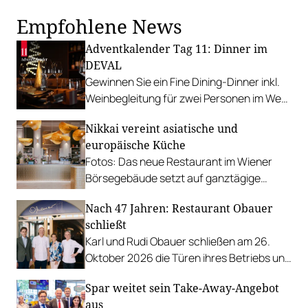
Empfohlene News
Adventkalender Tag 11: Dinner im
DEVAL
Gewinnen Sie ein Fine Dining-Dinner inkl.
Weinbegleitung für zwei Personen im Wert
von 360 Euro.
Nikkai vereint asiatische und
europäische Küche
Fotos: Das neue Restaurant im Wiener
Börsegebäude setzt auf ganztägige
Gastronomie – vom Frühstück bis zum
Nach 47 Jahren: Restaurant Obauer
Sushi-Dinner.
schließt
Karl und Rudi Obauer schließen am 26.
Oktober 2026 die Türen ihres Betriebs und
beenden damit eine Ära.
Spar weitet sein Take-Away-Angebot
aus