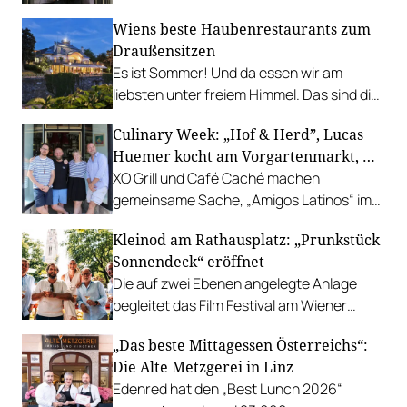
Wiens beste Haubenrestaurants zum
Draußensitzen
Es ist Sommer! Und da essen wir am
liebsten unter freiem Himmel. Das sind die
bestbewerteten Restaurants mit
Culinary Week: „Hof & Herd”, Lucas
Gastgarten.
Huemer kocht am Vorgartenmarkt, …
XO Grill und Café Caché machen
gemeinsame Sache, „Amigos Latinos“ im
Z'SOM, Charles Ingvar gastiert im Patata,
Kleinod am Rathausplatz: „Prunkstück
Richard Rauch kocht in der Riederalm
Sonnendeck“ eröffnet
u.v.m.
Die auf zwei Ebenen angelegte Anlage
begleitet das Film Festival am Wiener
Rathausgelände bis Anfang September
„Das beste Mittagessen Österreichs“:
mit Cocktails, Snacks und
Die Alte Metzgerei in Linz
Veranstaltungsprogramm.
Edenred hat den „Best Lunch 2026“