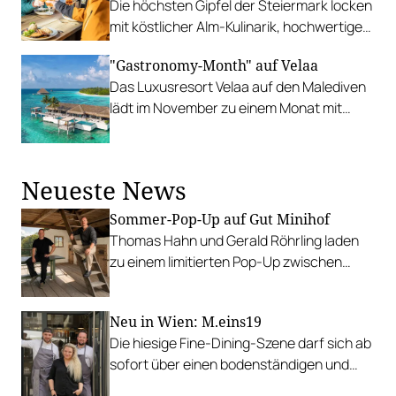
Die höchsten Gipfel der Steiermark locken
mit köstlicher Alm-Kulinarik, hochwertigen
Fine-Dining-Optionen und wurzelechten
"Gastronomy-Month" auf Velaa
Direktvermarktern.
Das Luxusresort Velaa auf den Malediven
lädt im November zu einem Monat mit
internationaler Kulinarik auf höchstem
Niveau.
Neueste News
Sommer-Pop-Up auf Gut Minihof
Thomas Hahn und Gerald Röhrling laden
zu einem limitierten Pop-Up zwischen
Garten, Feuer und Tafel.
Neu in Wien: M.eins19
Die hiesige Fine-Dining-Szene darf sich ab
sofort über einen bodenständigen und
leistbaren Neuzugang freuen.