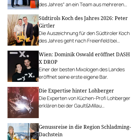
des Jahres“ an ein Team aus mehreren
Gastronom:innen.
Südtirols Koch des Jahres 2026: Peter
Girtler
Die Auszeichnung für den Südtiroler Koch
des Jahres geht nach Freienfeld bei
Sterzing, an Peter Girtler von der
Wien: Dominik Oswald eröffnet DASH
Gourmetstube Einhorn.
X DROP
Einer der besten Mixologen des Landes
eröffnet seine erste eigene Bar.
Die Expertise hinter Lohberger
Die Experten von Küchen-Profi Lohberger
erklären bei der Gault&Millau
Genussmesse alle Schritte von der
Entwicklung bis zu Fertigung.
Genussreise in die Region Schladming-
Dachstein