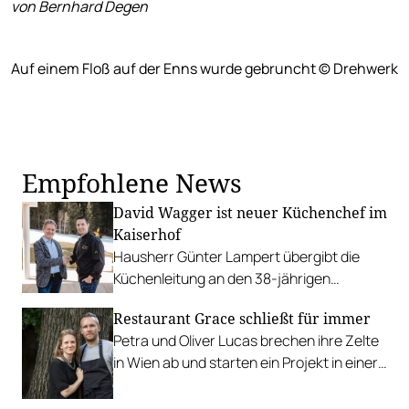
von Bernhard Degen
Auf einem Floß auf der Enns wurde gebruncht © Drehwerk
Empfohlene News
David Wagger ist neuer Küchenchef im
Kaiserhof
Hausherr Günter Lampert übergibt die
Küchenleitung an den 38-jährigen
Kufsteiner, der zuletzt im Hotel Post in
Restaurant Grace schließt für immer
Lech drei Hauben erkocht hat.
Petra und Oliver Lucas brechen ihre Zelte
in Wien ab und starten ein Projekt in einer
alten Schule in der Südsteiermark.