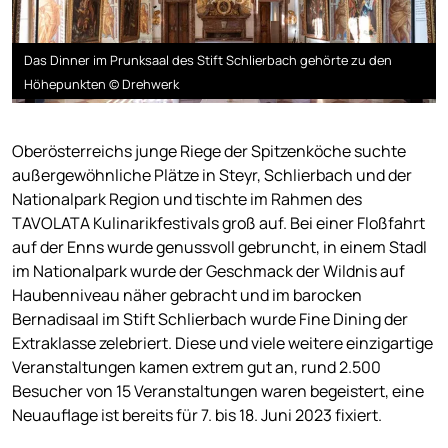
Das Dinner im Prunksaal des Stift Schlierbach gehörte zu den
Höhepunkten © Drehwerk
Oberösterreichs junge Riege der Spitzenköche suchte
außergewöhnliche Plätze in Steyr, Schlierbach und der
Nationalpark Region und tischte im Rahmen des
TAVOLATA Kulinarikfestivals groß auf. Bei einer Floßfahrt
auf der Enns wurde genussvoll gebruncht, in einem Stadl
im Nationalpark wurde der Geschmack der Wildnis auf
Haubenniveau näher gebracht und im barocken
Bernadisaal im Stift Schlierbach wurde Fine Dining der
Extraklasse zelebriert. Diese und viele weitere einzigartige
Veranstaltungen kamen extrem gut an, rund 2.500
Besucher von 15 Veranstaltungen waren begeistert, eine
Neuauflage ist bereits für 7. bis 18. Juni 2023 fixiert.