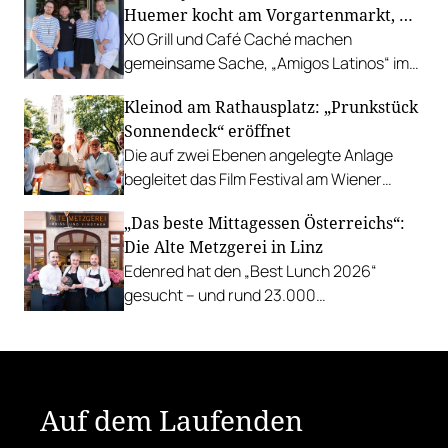
Huemer kocht am Vorgartenmarkt, …
XO Grill und Café Caché machen
gemeinsame Sache, „Amigos Latinos“ im
Z'SOM, Charles Ingvar gastiert im Patata,
Kleinod am Rathausplatz: „Prunkstück
Richard Rauch kocht in der Riederalm
Sonnendeck“ eröffnet
u.v.m.
Die auf zwei Ebenen angelegte Anlage
begleitet das Film Festival am Wiener
Rathausgelände bis Anfang September
„Das beste Mittagessen Österreichs“:
mit Cocktails, Snacks und
Die Alte Metzgerei in Linz
Veranstaltungsprogramm.
Edenred hat den „Best Lunch 2026“
gesucht – und rund 23.000
Österreicher:innen haben abgestimmt.
Der klare Sieger: die Alte Metzgerei holt
sich den begehrten Award in die Linzer
Herrenstraße.
Auf dem Laufenden