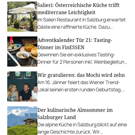
Salieri: Österreichische Küche trifft
mediterrane Leichtigkeit
Im Salieri Restaurant in Salzburg erwartet
Gäste eine raffinierte Küche. Dazu
kommen perfekt gereifte Steaks,
Adventkalender Tür 21: Tasting-
wechselnde Degustationsmenüs und eine
Dinner im FinESSEN
ausgesuchte Weinkarte.
Gewinnen Sie ein exklusives Tasting-
Dinner für 2 Personen inkl. Weinbegleitung
im 2-Haubenrestaurant FinESSEN in
Wir gratulieren: das Mochi wird zehn
Kaprun.
Am 16. Jänner feiert das Wiener Trend-
Lokal seinen ersten runden Geburtstag.
Dieser soll bei einem Corona-konformen
Event mit einem Best of der Speisekarte
Der kulinarische Almsommer im
zelebriert werden.
Salzburger Land
Die alpine Küche in Salzburg blickt auf eine
lange Geschichte zurück. Wir