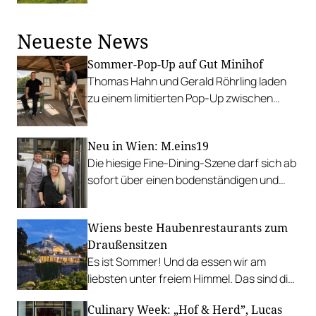
präsentieren die besten Tipps für den
Almsommer.
Neueste News
Sommer-Pop-Up auf Gut Minihof
Thomas Hahn und Gerald Röhrling laden
zu einem limitierten Pop-Up zwischen
Garten, Feuer und Tafel.
Neu in Wien: M.eins19
Die hiesige Fine-Dining-Szene darf sich ab
sofort über einen bodenständigen und
leistbaren Neuzugang freuen.
Wiens beste Haubenrestaurants zum
Draußensitzen
Es ist Sommer! Und da essen wir am
liebsten unter freiem Himmel. Das sind die
bestbewerteten Restaurants mit
Culinary Week: „Hof & Herd”, Lucas
Gastgarten.