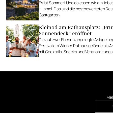
Es ist Sommer! Und da essen wir am liebs
Himmel. Das sind die bestbewerteten Res
Gastgarten.
Kleinod am Rathausplatz: „Pr
Sonnendeck“ eröffnet
Die auf zwei Ebenen angelegte Anlage begl
Festival am Wiener Rathausgelände bis 
mit Cocktails, Snacks und Veranstaltun
Mel