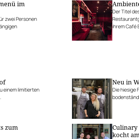
smenü im
Ambiente
Der Titel d
ür zwei Personen
Restaurantg
gängigen
ihrem Café 
of
Neu in W
 einem limitierten
Die hiesige 
.
bodenständi
ts zum
Culinary
kocht am