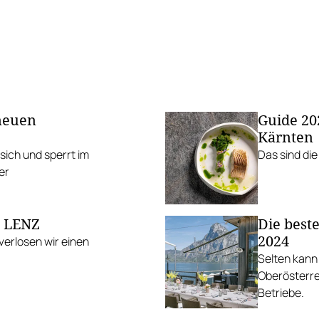
 neuen
Guide 20
Kärnten
 sich und sperrt im
Das sind di
er
m LENZ
Die best
2024
verlosen wir einen
Selten kann 
Oberösterre
Betriebe.