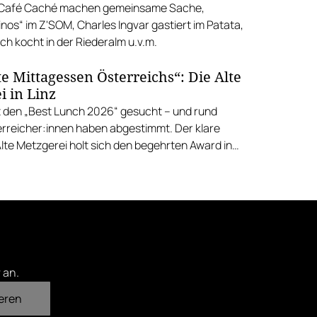
d Café Caché machen gemeinsame Sache,
nos“ im Z'SOM, Charles Ingvar gastiert im Patata,
h kocht in der Riederalm u.v.m.
e Mittagessen Österreichs“: Die Alte
i in Linz
 den „Best Lunch 2026“ gesucht – und rund
rreicher:innen haben abgestimmt. Der klare
Alte Metzgerei holt sich den begehrten Award in
errenstraße.
 an.
eren