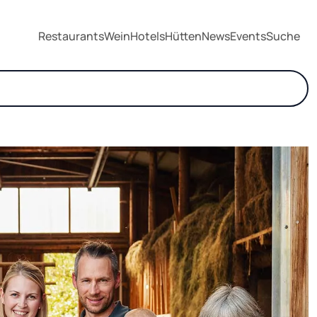
Restaurants
Wein
Hotels
Hütten
News
Events
Suche