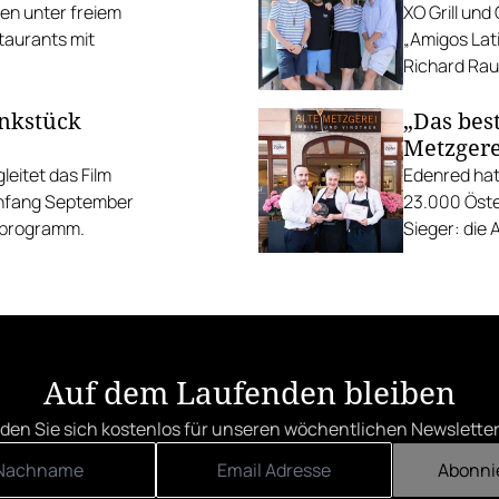
ten unter freiem
XO Grill un
taurants mit
„Amigos Lati
Richard Rauc
unkstück
„Das best
Metzgere
eitet das Film
Edenred hat
Anfang September
23.000 Öste
gsprogramm.
Sieger: die 
die Linzer H
Auf dem Laufenden bleiben
den Sie sich kostenlos für unseren wöchentlichen Newsletter
Abonni