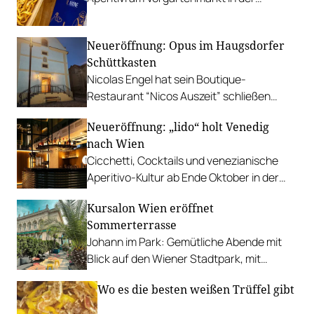
Leopoldstadt.
Neueröffnung: Opus im Haugsdorfer
Schüttkasten
Nicolas Engel hat sein Boutique-
Restaurant “Nicos Auszeit” schließen
müssen, stattdessen aber eine Traum-
Neueröffnung: „lido“ holt Venedig
Location gefunden.
nach Wien
Cicchetti, Cocktails und venezianische
Aperitivo-Kultur ab Ende Oktober in der
Wiener Innenstadt.
Kursalon Wien eröffnet
Sommerterrasse
Johann im Park: Gemütliche Abende mit
Blick auf den Wiener Stadtpark, mit
erfrischenden Drinks und stimmigen
Wo es die besten weißen Trüffel gibt
Speisen.