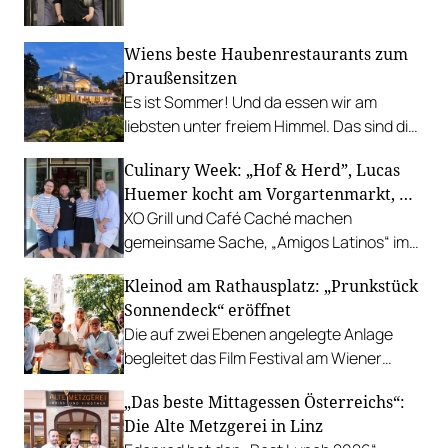
leistbaren Neuzugang freuen.
Wiens beste Haubenrestaurants zum
Draußensitzen
Es ist Sommer! Und da essen wir am
liebsten unter freiem Himmel. Das sind die
bestbewerteten Restaurants mit
Culinary Week: „Hof & Herd”, Lucas
Gastgarten.
Huemer kocht am Vorgartenmarkt, …
XO Grill und Café Caché machen
gemeinsame Sache, „Amigos Latinos“ im
Z'SOM, Charles Ingvar gastiert im Patata,
Kleinod am Rathausplatz: „Prunkstück
Richard Rauch kocht in der Riederalm
Sonnendeck“ eröffnet
u.v.m.
Die auf zwei Ebenen angelegte Anlage
begleitet das Film Festival am Wiener
Rathausgelände bis Anfang September
„Das beste Mittagessen Österreichs“:
mit Cocktails, Snacks und
Die Alte Metzgerei in Linz
Veranstaltungsprogramm.