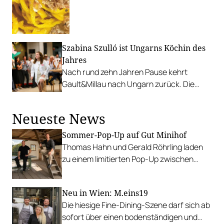
Szabina Szulló ist Ungarns Köchin des
Jahres
Nach rund zehn Jahren Pause kehrt
Gault&Millau nach Ungarn zurück. Die
neue Ausgabe zeichnet die besten
Restaurants und aufstrebenden Talente
Neueste News
des Landes aus.
Sommer-Pop-Up auf Gut Minihof
Thomas Hahn und Gerald Röhrling laden
zu einem limitierten Pop-Up zwischen
Garten, Feuer und Tafel.
Neu in Wien: M.eins19
Die hiesige Fine-Dining-Szene darf sich ab
sofort über einen bodenständigen und