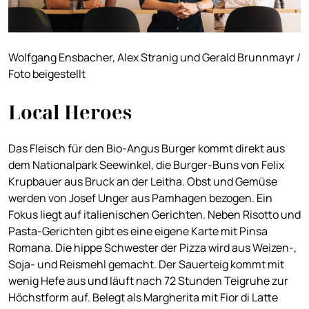
Wolfgang Ensbacher, Alex Stranig und Gerald Brunnmayr /
Foto beigestellt
Local Heroes
Das Fleisch für den Bio-Angus Burger kommt direkt aus
dem Nationalpark Seewinkel, die Burger-Buns von Felix
Krupbauer aus Bruck an der Leitha. Obst und Gemüse
werden von Josef Unger aus Pamhagen bezogen. Ein
Fokus liegt auf italienischen Gerichten. Neben Risotto und
Pasta-Gerichten gibt es eine eigene Karte mit Pinsa
Romana. Die hippe Schwester der Pizza wird aus Weizen-,
Soja- und Reismehl gemacht. Der Sauerteig kommt mit
wenig Hefe aus und läuft nach 72 Stunden Teigruhe zur
Höchstform auf. Belegt als Margherita mit Fior di Latte