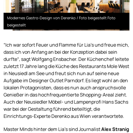
Modernes Gastro-Design von Derenko / Foto beigestellt Foto
beigestellt
“Ich war sofort Feuer und Flamme für Lia’s und freue mich,
dass ich von Anfang an bei der Konzeption dabei sein
durfte“, sagt Wolfgang Ensbacher. Der Küchenchef leitete
zuletzt 17 Jahre lang die Küche des Restaurants Mole West
in Neusiedl am See und freut sich nun auf seine neue
Aufgabe im Designer Outlet Parndorf. Es liegt wohl an den
lokalen Protagonisten, dass es nun auch anspruchsvolle
Genießer in das hochfrequentierte Shopping-Areal zieht.
Auch der Neusiedler Möbel- und Lampenprofi Hans Sachs
war bei der Gestaltung führend beteiltigt, die
Einrichtungs-Experte Derenko aus Wien verantwortete.
Master Minds hinter dem Lia’s sind Journalist
Alex Stranig