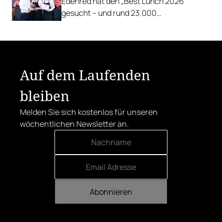
Edenred hat den „Best Lunch 2026“
gesucht – und rund 23.000
Österreicher:innen haben abgestimmt.
Der klare Sieger: die Alte Metzgerei holt
sich den begehrten Award in die Linzer
Herrenstraße.
Auf dem Laufenden
bleiben
Melden Sie sich kostenlos für unseren
wöchentlichen Newsletter an.
Abonnieren