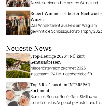
Aussteller:innen ihre besten Weine und
andere Köstlichkeiten.
Robert Wimmer ist bester Nachwuchs-
Winzer
Das Winzertalent aus Fels am Wagram
gewinnt die Schlossquadrat-Trophy 2023.
Neueste News
„Top-Heurige 2026“: NÖ kürt
Genussadressen
Niederösterreich zeichnet 2026
insgesamt 124 Heurigenbetriebe für
höchste Qualität und Gastlichkeit aus.
Top 5 Rosé aus dem INTERSPAR
Sortiment
Sommer, Sonne, Rosé: Gault&Millau hat
sich durch das Angebot gekostet und fünf
Favoriten für Urlaub im Glas gefunden.