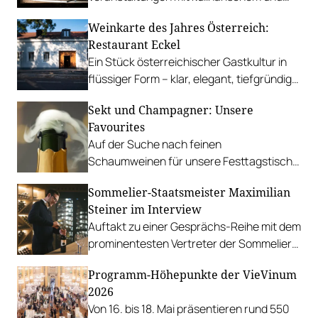
vinophilem Genuss in Niederösterreich.
Weinkarte des Jahres Österreich:
Restaurant Eckel
Ein Stück österreichischer Gastkultur in
flüssiger Form – klar, elegant, tiefgründig
und voller Entdeckungen.
Sekt und Champagner: Unsere
Favourites
Auf der Suche nach feinen
Schaumweinen für unsere Festtagstische
haben wir ausgetretene Pfade verlassen
Sommelier-Staatsmeister Maximilian
und echtes Winzerhandwerk gefunden.
Steiner im Interview
Auftakt zu einer Gesprächs-Reihe mit dem
prominentesten Vertreter der Sommelier
Union Austria.
Programm-Höhepunkte der VieVinum
2026
Von 16. bis 18. Mai präsentieren rund 550