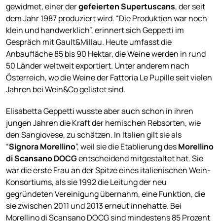
gewidmet, einer der
gefeierten Supertuscans
, der seit
dem Jahr 1987 produziert wird. “Die Produktion war noch
klein und handwerklich”, erinnert sich Geppetti im
Gespräch mit Gault&Millau. Heute umfasst die
Anbaufläche 85 bis 90 Hektar, die Weine werden in rund
50 Länder weltweit exportiert. Unter anderem nach
Österreich, wo die Weine der Fattoria Le Pupille seit vielen
Jahren bei
Wein&Co
gelistet sind.
Elisabetta Geppetti wusste aber auch schon in ihren
jungen Jahren die Kraft der hemischen Rebsorten, wie
den Sangiovese, zu schätzen. In Italien gilt sie als
“
Signora Morellino
”, weil sie die Etablierung des
Morellino
di Scansano DOCG
entscheidend mitgestaltet hat. Sie
war die erste Frau an der Spitze eines italienischen Wein-
Konsortiums, als sie 1992 die Leitung der neu
gegründeten Vereinigung übernahm, eine Funktion, die
sie zwischen 2011 und 2013 erneut innehatte. Bei
Morellino di Scansano DOCG sind mindestens 85 Prozent