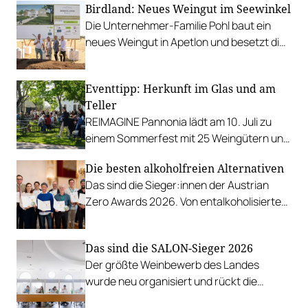
Birdland: Neues Weingut im Seewinkel
Die Unternehmer-Familie Pohl baut ein
neues Weingut in Apetlon und besetzt die
Schlüsselpositionen hochkarätig.
Eventtipp: Herkunft im Glas und am
Teller
REIMAGINE Pannonia lädt am 10. Juli zu
einem Sommerfest mit 25 Weingütern und
authentischer Kulinarik in das Bio-Landgut
Die besten alkoholfreien Alternativen
Esterhazy.
Das sind die Sieger:innen der Austrian
Zero Awards 2026. Von entalkoholisierten
Weinen über Traubensaft und Verjus bis
zu Proxies.
Das sind die SALON-Sieger 2026
Der größte Weinbewerb des Landes
wurde neu organisiert und rückt die
Rebsorten wieder mehr in den