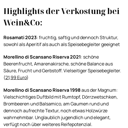
Highlights der Verkostung bei
Wein&Co:
Rosamati 2023
: fruchtig, saftig und dennoch Struktur,
sowohl als Aperitif als auch als Speisebegleiter geeignet
Morellino di Scansano Riserva 2021
: schöne
Beerenfrucht, Amarenakirsche, schöne Balance aus
Säure, Frucht und Gerbstoff. Vielseitiger Speisebegleiter.
(
21,99 Euro
)
Morellino di Scansano Riserva 1998
aus der Magnum:
Vielschichtiges Duftbild mit Rumtopf, Dörrzwetschken,
Brombeeren und Balsamico, am Gaumen rund und
dennoch aufrechte Textur, noch etwas Holzwürze
wahrnehmbar. Unglaublich jugendlich und elegant,
verfügt noch über weiteres Reifepotenzial.