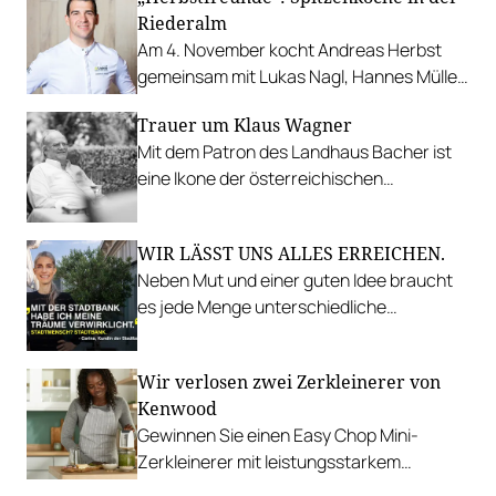
Riederalm
Am 4. November kocht Andreas Herbst
gemeinsam mit Lukas Nagl, Hannes Müller
und Michael Kolm ein hochkarätiges Menü.
Trauer um Klaus Wagner
Mit dem Patron des Landhaus Bacher ist
eine Ikone der österreichischen
Gastronomie von uns gegangen.
WIR LÄSST UNS ALLES ERREICHEN.
Neben Mut und einer guten Idee braucht
es jede Menge unterschiedliche
Fähigkeiten, um Neues umzusetzen.
Wir verlosen zwei Zerkleinerer von
Kenwood
Gewinnen Sie einen Easy Chop Mini-
Zerkleinerer mit leistungsstarkem
QuadBlade™ Messer-System.