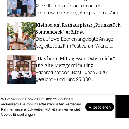
XO Grill und Café Caché machen
gemeinsame Sache, „Amigos Latinos“ im
Z'SOM, Charles Ingvar gastiert im Patata,
Kleinod am Rathausplatz: „Prunkstück
Richard Rauch kocht in der Riederalm
Sonnendeck“ eröffnet
u.v.m.
Die auf zwei Ebenen angelegte Anlage
begleitet das Film Festival am Wiener
Rathausgelände bis Anfang September
„Das beste Mittagessen Österreichs“:
mit Cocktails, Snacks und
Die Alte Metzgerei in Linz
Veranstaltungsprogramm.
Edenred hat den „Best Lunch 2026“
gesucht – und rund 23.000
Österreicher:innen haben abgestimmt.
Der klare Sieger: die Alte Metzgerei holt
Wir verwenden Cookies, um unsere Services zu
sich den begehrten Award in die Linzer
verbessern. Die von uns erfassten Daten werden im
Herrenstraße.
Akzeptieren
Rahmen unserer EU-weiten Aktivitäten verwendet.
Auf dem Laufenden
Cookie Einstellungen
bleiben