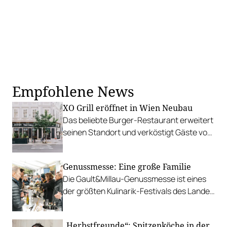
Empfohlene News
XO Grill eröffnet in Wien Neubau
Das beliebte Burger-Restaurant erweitert
seinen Standort und verköstigt Gäste von
nun an auch im Herzen des siebten
Bezirks.
Genussmesse: Eine große Familie
Die Gault&Millau-Genussmesse ist eines
der größten Kulinarik-Festivals des Landes
und könnte ohne verlässliche
Partner*innen nicht stattfinden.
„Herbstfreunde“: Spitzenköche in der