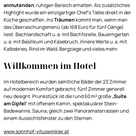
anmutenden
, ruhigen Bereich erhalten. Als zusätzliches
Highlight wurde ein einzigartiger Chef’s Table direkt in der
Küche geschaffen. Ins
Träumen
kommt man, wenn man
das Überraschungsmenü (ab 168 Euro für fünf Gänge)
liest: Bachlandschaft u. a. mit Bachforelle, Bauerngarten
u. a. mit Basilikum und Käsebruch, Innere Werte u. a. mit
Kalbsbries, Rind im Wald, Bergziege und vieles mehr.
Willkommen im Hotel
Im Hotelbereich wurden sämtliche Bäder der 23 Zimmer
auf modernen Komfort gebracht, fünf Zimmer generell
neu designt. Prunkstück ist die rund 60 m² große „
Suite
am Gipfel
“ mit offenem Kamin, spektakulärer Stein-
Badewanne, Sauna, gleich zwei Panoramaterrassen und
einem Aussichtsfenster zu den Sternen.
www.sonnhof-vituswinkler.at