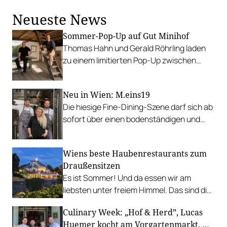
Neueste News
Sommer-Pop-Up auf Gut Minihof
Thomas Hahn und Gerald Röhrling laden
zu einem limitierten Pop-Up zwischen
Garten, Feuer und Tafel.
Neu in Wien: M.eins19
Die hiesige Fine-Dining-Szene darf sich ab
sofort über einen bodenständigen und
leistbaren Neuzugang freuen.
Wiens beste Haubenrestaurants zum
Draußensitzen
Es ist Sommer! Und da essen wir am
liebsten unter freiem Himmel. Das sind die
bestbewerteten Restaurants mit
Culinary Week: „Hof & Herd”, Lucas
Gastgarten.
Huemer kocht am Vorgartenmarkt, …