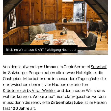
Blick ins Wirtshaus © ART / Wolfgang Neuhuber
Von dem aufwendigen
Umbau
im Genießerhotel
Sonnhof
im Salzburger Pongau haben alle etwas: Hotelgäste, die
Gastgeber, Mitarbeiter und insbesondere Tagesgäste, die
nun zwischen dem mit vier Hauben dekorierten
Kräuterreich by Vitus Winkler
und dem neuen Wirtshaus
wählen können. Wobei „neu“ hier relativ gesehen werden
muss, denn die renovierte
Zirbenholzstube
ist im Herzen
fast
100 Jahre
alt.